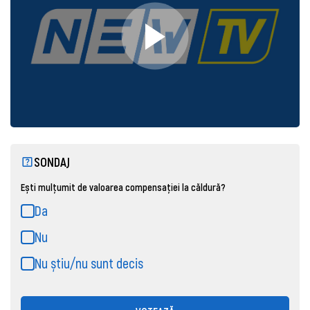
SONDAJ
Ești mulțumit de valoarea compensației la căldură?
Da
Nu
Nu știu/nu sunt decis