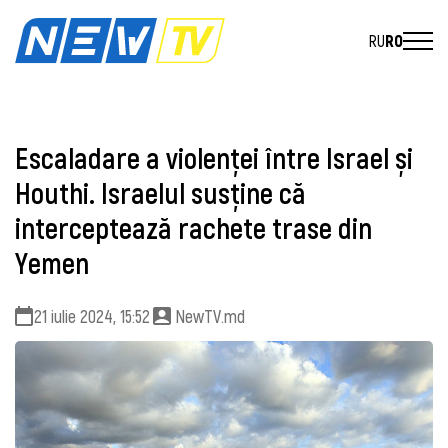
RU
RO
Escaladare a violenței între Israel și
Houthi. Israelul susţine că
interceptează rachete trase din
Yemen
21 iulie 2024, 15:52
NewTV.md