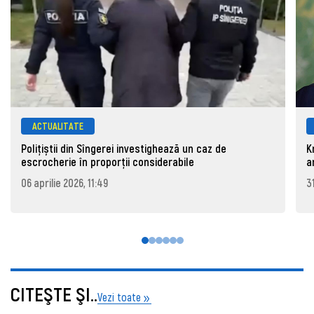
ACTUALITATE
Polițiștii din Sîngerei investighează un caz de
K
escrocherie în proporții considerabile
a
06 aprilie 2026, 11:49
3
CITEŞTE ŞI..
Vezi toate