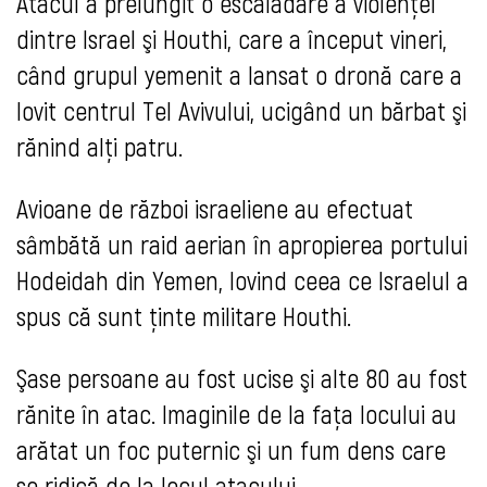
Atacul a prelungit o escaladare a violenţei
dintre Israel şi Houthi, care a început vineri,
când grupul yemenit a lansat o dronă care a
lovit centrul Tel Avivului, ucigând un bărbat şi
rănind alţi patru.
Avioane de război israeliene au efectuat
sâmbătă un raid aerian în apropierea portului
Hodeidah din Yemen, lovind ceea ce Israelul a
spus că sunt ţinte militare Houthi.
Şase persoane au fost ucise şi alte 80 au fost
rănite în atac. Imaginile de la faţa locului au
arătat un foc puternic şi un fum dens care
se ridică de la locul atacului.