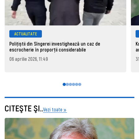
ACTUALITATE
Polițiștii din Sîngerei investighează un caz de
K
escrocherie în proporții considerabile
a
06 aprilie 2026, 11:49
3
CITEŞTE ŞI..
Vezi toate