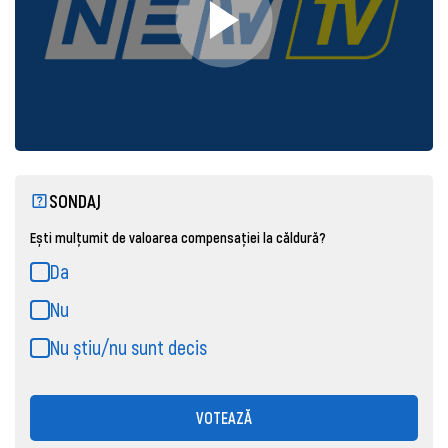
SONDAJ
Ești mulțumit de valoarea compensației la căldură?
Da
Nu
Nu știu/nu sunt decis
VOTEAZĂ