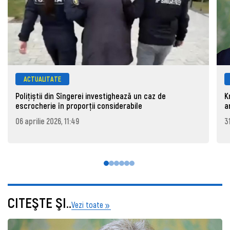
ACTUALITATE
Polițiștii din Sîngerei investighează un caz de
K
escrocherie în proporții considerabile
a
06 aprilie 2026, 11:49
3
CITEŞTE ŞI..
Vezi toate