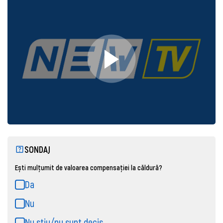
SONDAJ
Ești mulțumit de valoarea compensației la căldură?
Da
Nu
Nu știu/nu sunt decis