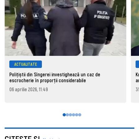
ACTUALITATE
Polițiștii din Sîngerei investighează un caz de
K
escrocherie în proporții considerabile
a
06 aprilie 2026, 11:49
3
CITEŞTE ŞI..