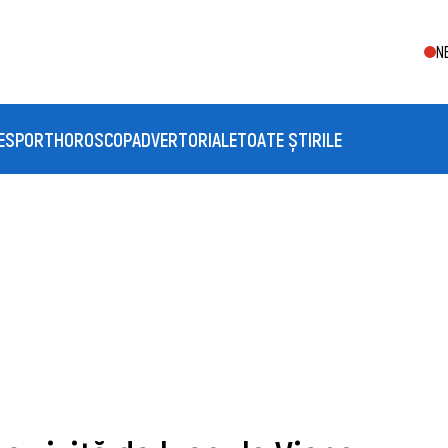
N
E
SPORT
HOROSCOP
ADVERTORIALE
TOATE ȘTIRILE