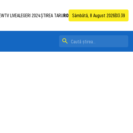
EWTV LIVE
ALEGERI 2024
ȘTIREA TA
RU
RO
Sâmbătă, 8 August 2026
|
03:39