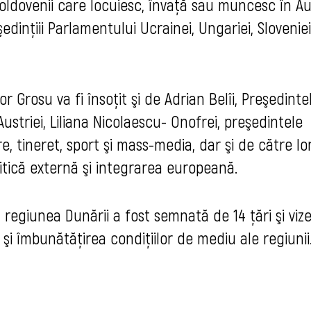
 moldovenii care locuiesc, învaţă sau muncesc în Au
şedinţiii Parlamentului Ucrainei, Ungariei, Sloveniei
or Grosu va fi însoţit şi de Adrian Belîi, Preşedinte
ustriei, Liliana Nicolaescu- Onofrei, preşedintele
e, tineret, sport şi mass-media, dar şi de către Io
litică externă şi integrarea europeană.
regiunea Dunării a fost semnată de 14 ţări şi viz
şi îmbunătăţirea condiţiilor de mediu ale regiunii