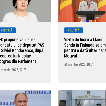
POLITICĂ
POLITICĂ
EC propune validarea
Vizita de lucru a Maiei
andatului de deputat PAS
Sandu în Finlanda se a
l Silviei Bondarenco, după
pentru o dată ulterioară
lecarea lui Nicolae
Motivul
otgros din Parlament
31 martie 2026, 10:51
 martie 2026, 12:17