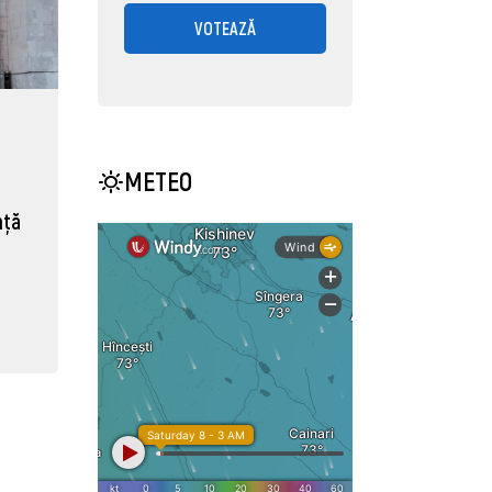
VOTEAZĂ
METEO
nță