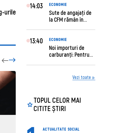
14:03
ECONOMIE
g-urile
Sute de angajaţi de
la CFM rămân în
concediu forţat....
13:40
ECONOMIE
Noi importuri de
carburanți: Pentru
câte zile sunt su...
Vezi toate
TOPUL CELOR MAI
CITITE ȘTIRI
ECONOMIE
ACTUAL
ACTUALITATE
SOCIAL