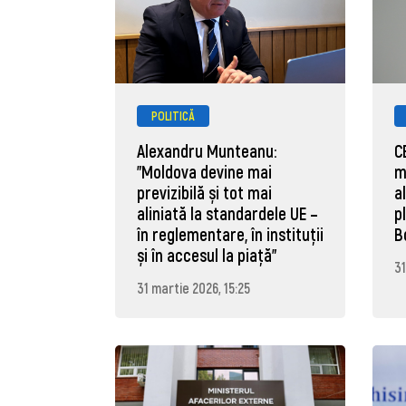
POLITICĂ
Alexandru Munteanu:
C
"Moldova devine mai
m
previzibilă și tot mai
a
aliniată la standardele UE –
p
în reglementare, în instituții
B
și în accesul la piață"
31
31 martie 2026, 15:25