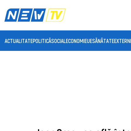
ACTUALITATE
POLITICĂ
SOCIAL
ECONOMIE
UE
SĂNĂTATE
EXTERN