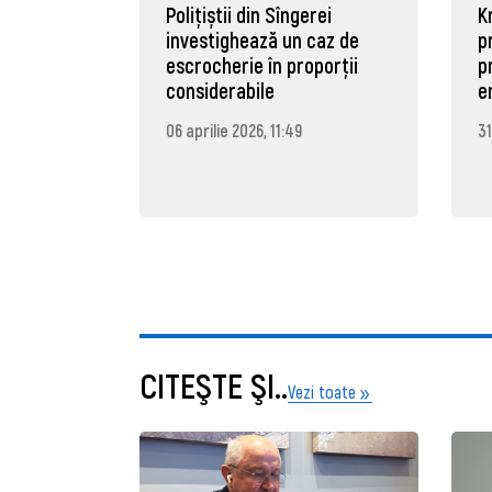
Polițiștii din Sîngerei
K
investighează un caz de
p
escrocherie în proporții
p
considerabile
e
06 aprilie 2026, 11:49
31
CITEŞTE ŞI..
Vezi toate