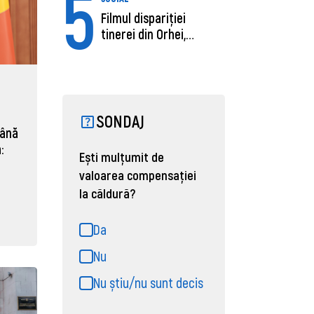
5
Filmul dispariției
tinerei din Orhei,
găsită moartă....
SONDAJ
mână
:
Ești mulțumit de
valoarea compensației
la căldură?
Da
Nu
Nu știu/nu sunt decis