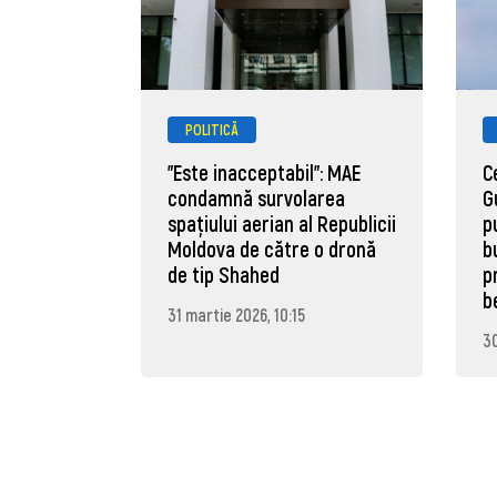
POLITICĂ
"Este inacceptabil": MAE
C
condamnă survolarea
G
spațiului aerian al Republicii
p
Moldova de către o dronă
b
de tip Shahed
p
b
31 martie 2026, 10:15
30