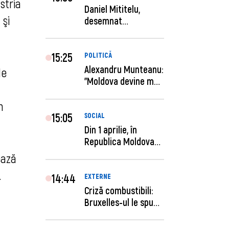
stria
Daniel Mititelu,
 şi
desemnat
câștigător al
concursului p...
15:25
POLITICĂ
Alexandru Munteanu:
le
"Moldova devine mai
previzibilă ș...
n
15:05
SOCIAL
Din 1 aprilie, în
Republica Moldova
este anunţată per...
ează
.
14:44
EXTERNE
Criză combustibili:
Bruxelles-ul le spune
statelor me...