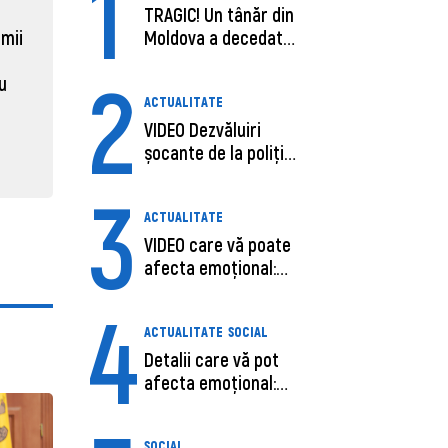
1
Moldova, de aproape opt ori
Daniel 
TRAGIC! Un tânăr din
sub media UE la costul
câștigă
 mii
Moldova a decedat
muncii pe ora
pentru 
în SUA, după c...
2
al ANRE
au
31 martie 2026, 16:21
ACTUALITATE
31 martie
VIDEO Dezvăluiri
șocante de la poliție,
despre șoferu...
3
ACTUALITATE
VIDEO care vă poate
afecta emoțional:
Ana-Maria Guja,...
4
ACTUALITATE
SOCIAL
Detalii care vă pot
afecta emoțional:
Care ar fi cauz...
SOCIAL