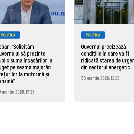
POLITICĂ
POLITICĂ
eban: "Solicităm
Guvernul precizează
uvernului să prezinte
condițiile în care va fi
ublic suma încasărilor la
ridicată starea de urge
uget pe seama majorării
din sectorul energetic
rețurilor la motorină și
30 martie 2026, 12:22
enzină"
 martie 2026, 17:25