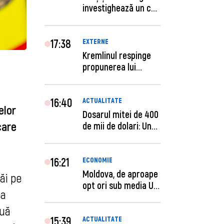
investighează un caz
de escro...
17:38
EXTERNE
Kremlinul respinge
propunerea lui
Zelenski privind un...
16:40
ACTUALITATE
elor
Dosarul mitei de 400
care
de mii de dolari: Un
procuror și...
16:21
ECONOMIE
Moldova, de aproape
ăi pe
opt ori sub media UE
ea
la costul mu...
ouă
15:39
ACTUALITATE