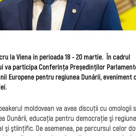
ucru la Viena în perioada 18 - 20 martie. În cadrul
i va participa Conferinţa Preşedinţilor Parlament
unii Europene pentru regiunea Dunării, eveniment 
ei.
peakerul moldovean va avea discuţii cu omologii s
nea Dunării, educaţia pentru democraţie şi regiun
l şi ştiinţific. De asemenea, pe parcursul celor d