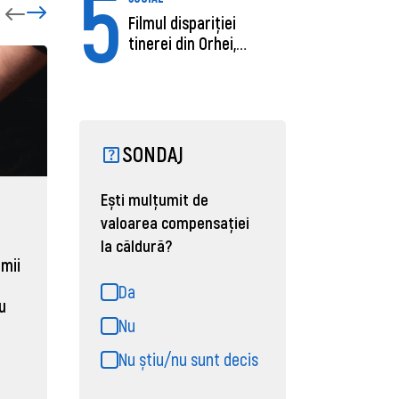
5
Filmul dispariției
tinerei din Orhei,
găsită moartă....
SONDAJ
Ești mulțumit de
ECONOMIE
ACTUAL
valoarea compensației
Moldova, de aproape opt ori
Daniel 
la căldură?
sub media UE la costul
câștigă
 mii
muncii pe ora
pentru 
Da
al ANRE
au
31 martie 2026, 16:21
Nu
31 martie
Nu știu/nu sunt decis