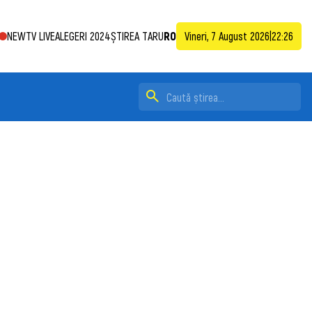
NEWTV LIVE
ALEGERI 2024
ȘTIREA TA
RU
RO
Vineri, 7 August 2026
|
22:26