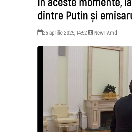
În aceste momente, la
dintre Putin și emisar
25 aprilie 2025, 14:52
NewTV.md