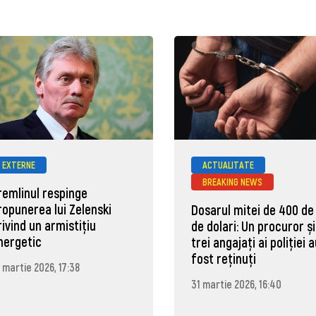
EXTERNE
ACTUALITATE
BREAKING NEWS
remlinul respinge
ropunerea lui Zelenski
Dosarul mitei de 400 de
rivind un armistițiu
de dolari: Un procuror și
nergetic
trei angajați ai poliției 
fost reținuți
 martie 2026, 17:38
31 martie 2026, 16:40