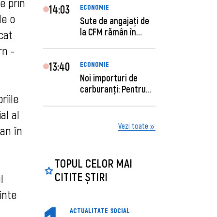
e prin
14:03
ECONOMIE
de o
Sute de angajaţi de
la CFM rămân în
cat
concediu forţat....
rn -
13:40
ECONOMIE
Noi importuri de
carburanți: Pentru
riile
câte zile sunt su...
al al
Vezi toate
 an în
TOPUL CELOR MAI
CITITE ȘTIRI
l
inte
ACTUALITATE
SOCIAL