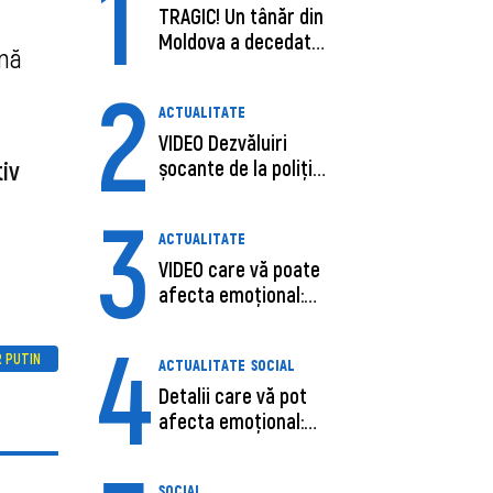
1
TRAGIC! Un tânăr din
Moldova a decedat
ână
în SUA, după c...
2
ACTUALITATE
VIDEO Dezvăluiri
tiv
șocante de la poliție,
despre șoferu...
3
ACTUALITATE
VIDEO care vă poate
afecta emoțional:
Ana-Maria Guja,...
4
R PUTIN
ACTUALITATE
SOCIAL
Detalii care vă pot
afecta emoțional:
Care ar fi cauz...
SOCIAL