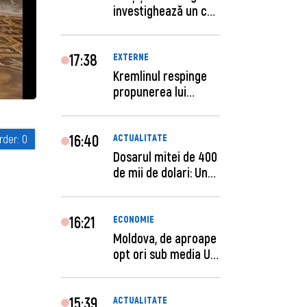
investighează un caz
de escro...
17:38
EXTERNE
Kremlinul respinge
propunerea lui
Zelenski privind un...
16:40
ACTUALITATE
Dosarul mitei de 400
de mii de dolari: Un
procuror și...
16:21
ECONOMIE
Moldova, de aproape
opt ori sub media UE
la costul mu...
15:39
ACTUALITATE