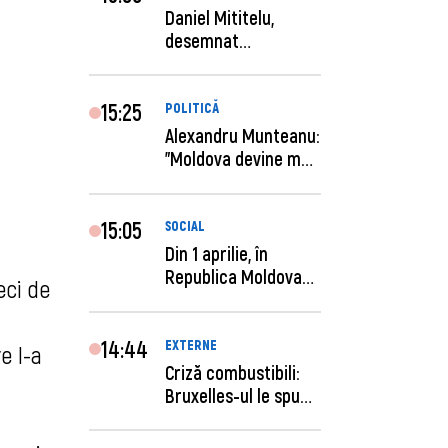
Daniel Mititelu,
desemnat
câștigător al
concursului p...
15:25
POLITICĂ
Alexandru Munteanu:
"Moldova devine mai
previzibilă ș...
15:05
SOCIAL
Din 1 aprilie, în
Republica Moldova
eci de
este anunţată per...
14:44
EXTERNE
e l-a
Criză combustibili:
Bruxelles-ul le spune
statelor me...