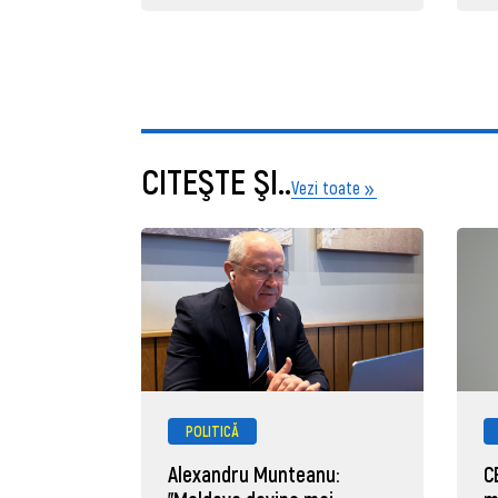
CITEŞTE ŞI..
Vezi toate
POLITICĂ
Alexandru Munteanu:
C