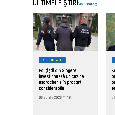
ULTIMELE ŞTIRI
Vezi toate
ACTUALITATE
Polițiștii din Sîngerei
K
investighează un caz de
p
escrocherie în proporții
p
considerabile
e
06 aprilie 2026, 11:49
31