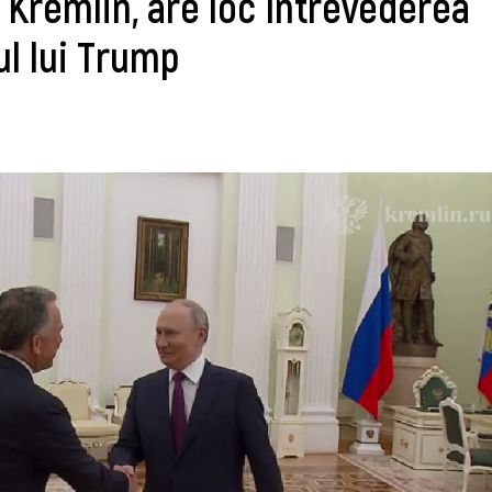
 Kremlin, are loc întrevederea
ul lui Trump