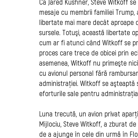
Ca Jared Kushner, Steve Witkoff se 
mesaje cu membrii familiei Trump, ar
libertate mai mare decât aproape or
sursele. Totuşi, această libertate 
cum ar fi atunci când Witkoff se pr
proces care trece de obicei prin ec
asemenea, Witkoff nu primeşte niciun
cu avionul personal fără rambursare 
administraţiei. Witkoff se aşteaptă
eforturile sale pentru administraţi
Luna trecută, un avion privat apar
Mijlociu, Steve Witkoff, a zburat de
de a ajunge în cele din urmă în Flo