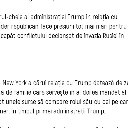
rul-cheie al administrației Trump în relația cu
lider republican face presiuni tot mai mari pentru
apăt conflictului declanșat de invazia Rusiei în
in New York a cărui relaţie cu Trump datează de z
ă de familie care serveşte în al doilea mandat al
at unele surse să compare rolul său cu cel pe car
ner, în timpul primei administraţii Trump.