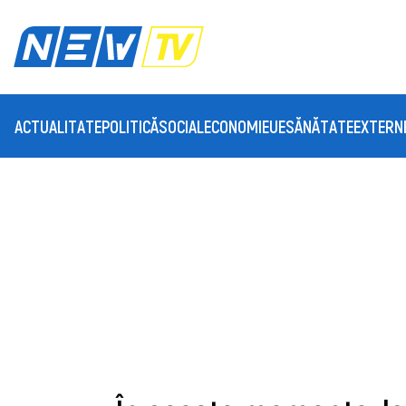
ACTUALITATE
POLITICĂ
SOCIAL
ECONOMIE
UE
SĂNĂTATE
EXTERN