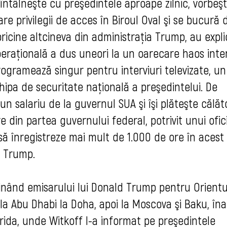
întâlneşte cu preşedintele aproape zilnic, vorbeşt
e privilegii de acces în Biroul Oval şi se bucură 
icine altcineva din administraţia Trump, au expli
operaţională a dus uneori la un oarecare haos inte
ogramează singur pentru interviuri televizate, un
hipa de securitate naţională a preşedintelui. De
 salariu de la guvernul SUA şi îşi plăteşte călăto
din partea guvernului federal, potrivit unui ofici
 să înregistreze mai mult de 1.000 de ore în acest
a Trump.
ţinând emisarului lui Donald Trump pentru Orientu
 la Abu Dhabi la Doha, apoi la Moscova şi Baku, îna
rida, unde Witkoff l-a informat pe preşedintele