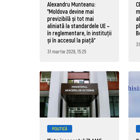
Alexandru Munteanu:
C
"Moldova devine mai
m
previzibilă și tot mai
a
aliniată la standardele UE –
p
în reglementare, în instituții
B
și în accesul la piață"
31
31 martie 2026, 15:25
POLITICĂ