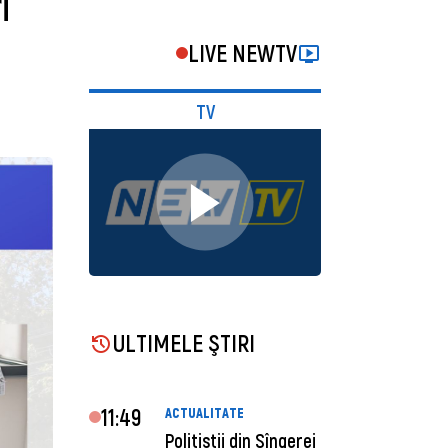
i
LIVE NEWTV
TV
ULTIMELE ŞTIRI
11:49
ACTUALITATE
Polițiștii din Sîngerei