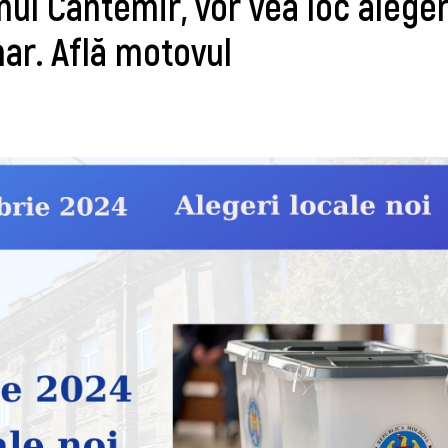
nul Cantemir, vor vea loc aleger
ar. Află motovul