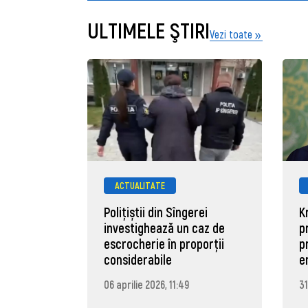
ULTIMELE ŞTIRI
Vezi toate
ACTUALITATE
Polițiștii din Sîngerei
K
investighează un caz de
p
escrocherie în proporții
p
considerabile
e
06 aprilie 2026, 11:49
31