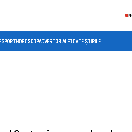
N
E
SPORT
HOROSCOP
ADVERTORIALE
TOATE ȘTIRILE