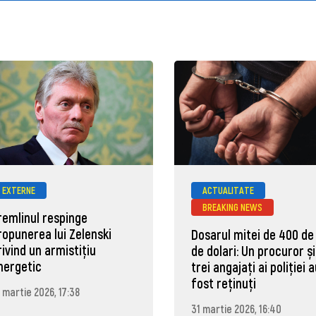
EXTERNE
ACTUALITATE
BREAKING NEWS
remlinul respinge
ropunerea lui Zelenski
Dosarul mitei de 400 de
rivind un armistițiu
de dolari: Un procuror și
nergetic
trei angajați ai poliției 
fost reținuți
 martie 2026, 17:38
31 martie 2026, 16:40