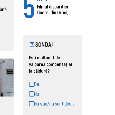
5
Filmul dispariției
mână
tinerei din Orhei,
:
găsită moartă....
SONDAJ
Ești mulțumit de
valoarea compensației
la căldură?
Da
Nu
Nu știu/nu sunt decis