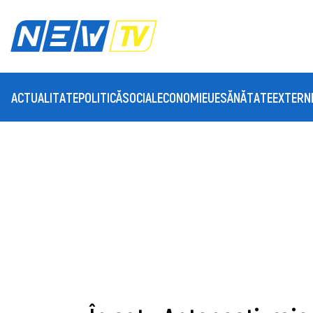
ACTUALITATE
POLITICĂ
SOCIAL
ECONOMIE
UE
SĂNĂTATE
EXTERN