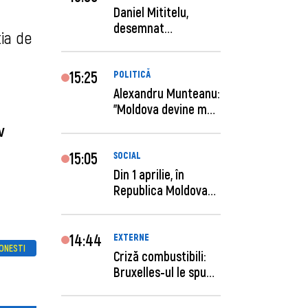
Daniel Mititelu,
desemnat
ția de
câștigător al
concursului p...
15:25
POLITICĂ
Alexandru Munteanu:
"Moldova devine mai
previzibilă ș...
v
15:05
SOCIAL
Din 1 aprilie, în
Republica Moldova
este anunţată per...
14:44
EXTERNE
TONESTI
Criză combustibili:
Bruxelles-ul le spune
statelor me...