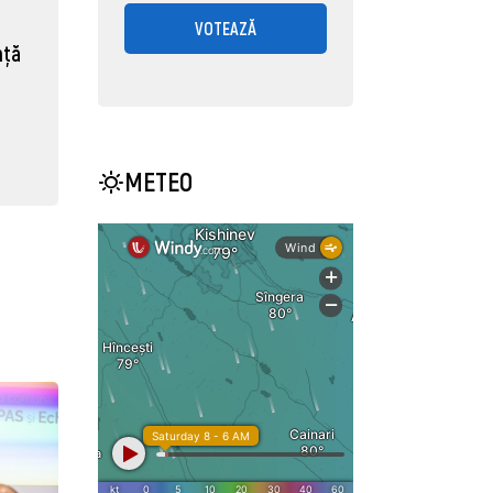
VOTEAZĂ
nță
METEO