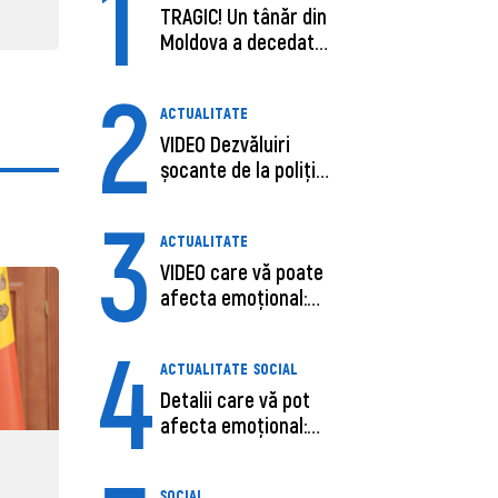
1
TRAGIC! Un tânăr din
Moldova a decedat
în SUA, după c...
2
ACTUALITATE
VIDEO Dezvăluiri
șocante de la poliție,
despre șoferu...
3
ACTUALITATE
VIDEO care vă poate
afecta emoțional:
Ana-Maria Guja,...
4
ACTUALITATE
SOCIAL
Detalii care vă pot
afecta emoțional:
Care ar fi cauz...
SOCIAL