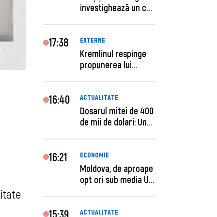
investighează un caz
de escro...
17:38
EXTERNE
Kremlinul respinge
propunerea lui
Zelenski privind un...
16:40
ACTUALITATE
Dosarul mitei de 400
de mii de dolari: Un
procuror și...
16:21
ECONOMIE
Moldova, de aproape
opt ori sub media UE
la costul mu...
itate
15:39
ACTUALITATE