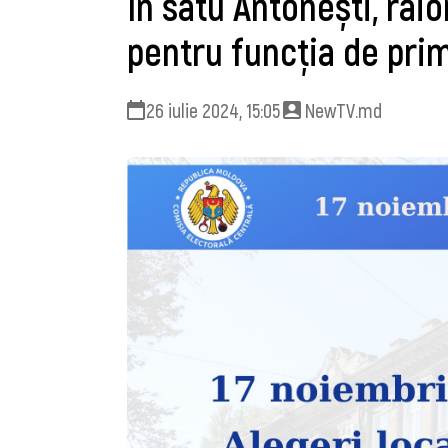
În satu Antonești, raio
pentru funcția de prim
26 iulie 2024, 15:05
NewTV.md