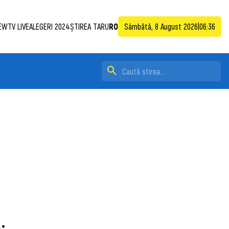
EWTV LIVE
ALEGERI 2024
ȘTIREA TA
RU
RO
Sâmbătă, 8 August 2026
|
06:36