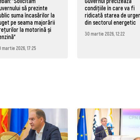
eban: "Solicităm
Guvernul precizează
uvernului să prezinte
condițiile în care va fi
ublic suma încasărilor la
ridicată starea de urge
uget pe seama majorării
din sectorul energetic
rețurilor la motorină și
30 martie 2026, 12:22
enzină"
 martie 2026, 17:25