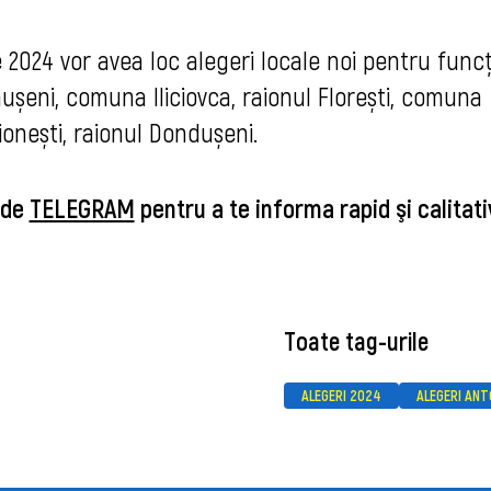
2024 vor avea loc alegeri locale noi pentru func
ăușeni, comuna Iliciovca, raionul Florești, comuna
rionești, raionul Dondușeni.
 de
TELEGRAM
pentru a te inf
orma rapid şi calitati
Toate tag-urile
ALEGERI 2024
ALEGERI AN