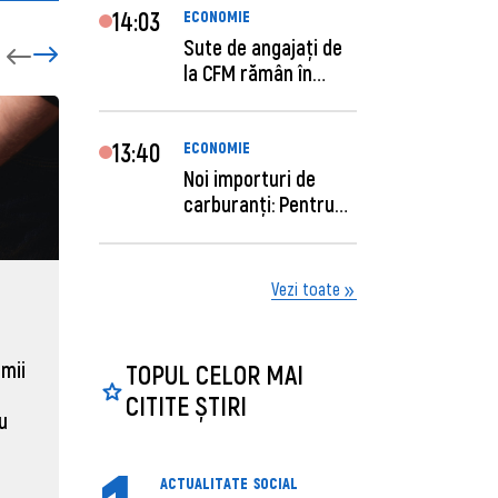
14:03
ECONOMIE
Sute de angajaţi de
la CFM rămân în
concediu forţat....
13:40
ECONOMIE
Noi importuri de
carburanți: Pentru
câte zile sunt su...
Vezi toate
ECONOMIE
ACTUAL
Moldova, de aproape opt ori
Daniel 
sub media UE la costul
câștigă
 mii
TOPUL CELOR MAI
muncii pe ora
pentru 
CITITE ȘTIRI
al ANRE
au
31 martie 2026, 16:21
31 martie
ACTUALITATE
SOCIAL