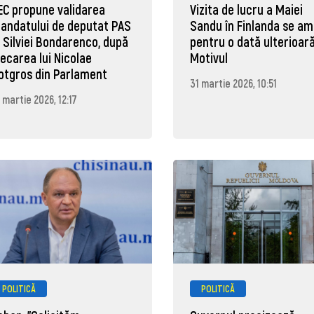
EC propune validarea
Vizita de lucru a Maiei
andatului de deputat PAS
Sandu în Finlanda se a
l Silviei Bondarenco, după
pentru o dată ulterioară
lecarea lui Nicolae
Motivul
otgros din Parlament
31 martie 2026, 10:51
 martie 2026, 12:17
POLITICĂ
POLITICĂ