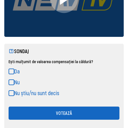
SONDAJ
Ești mulțumit de valoarea compensației la căldură?
Da
Nu
Nu știu/nu sunt decis
VOTEAZĂ