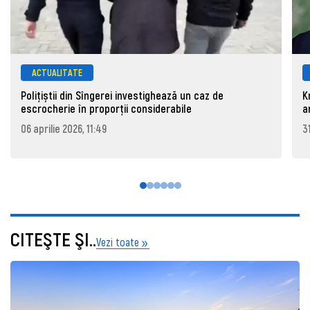
ACTUALITATE
Polițiștii din Sîngerei investighează un caz de
K
escrocherie în proporții considerabile
a
06 aprilie 2026, 11:49
3
CITEŞTE ŞI..
Vezi toate