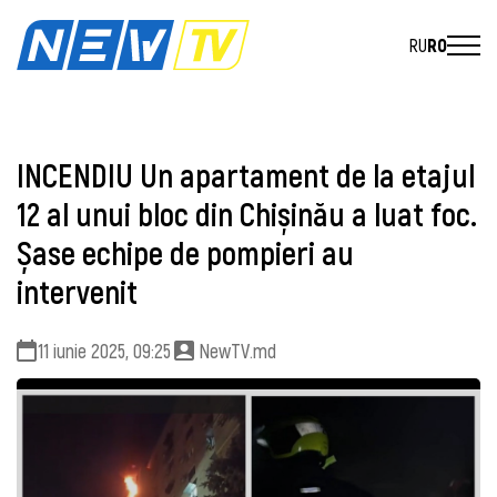
RU
RO
INCENDIU Un apartament de la etajul
12 al unui bloc din Chișinău a luat foc.
Șase echipe de pompieri au
intervenit
11 iunie 2025, 09:25
NewTV.md