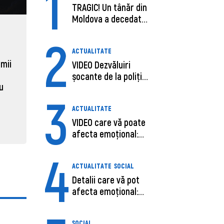
1
TRAGIC! Un tânăr din
Moldova a decedat
în SUA, după c...
ECONOMIE
ACTUAL
2
Moldova, de aproape opt ori
Daniel 
ACTUALITATE
sub media UE la costul
câștigă
 mii
VIDEO Dezvăluiri
muncii pe ora
pentru 
șocante de la poliție,
al ANRE
au
despre șoferu...
31 martie 2026, 16:21
3
31 martie
ACTUALITATE
VIDEO care vă poate
afecta emoțional:
Ana-Maria Guja,...
4
ACTUALITATE
SOCIAL
Detalii care vă pot
afecta emoțional:
Care ar fi cauz...
SOCIAL