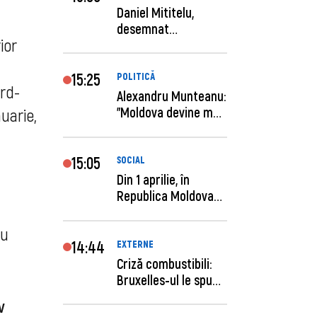
Daniel Mititelu,
desemnat
ior
câștigător al
concursului p...
15:25
POLITICĂ
ord-
Alexandru Munteanu:
"Moldova devine mai
nuarie,
previzibilă ș...
15:05
SOCIAL
Din 1 aprilie, în
Republica Moldova
a
este anunţată per...
cu
14:44
EXTERNE
Criză combustibili:
Bruxelles-ul le spune
statelor me...
v