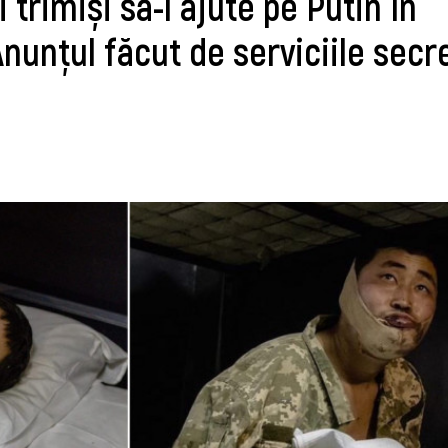
i trimiși să-l ajute pe Putin în
nunțul făcut de serviciile secr