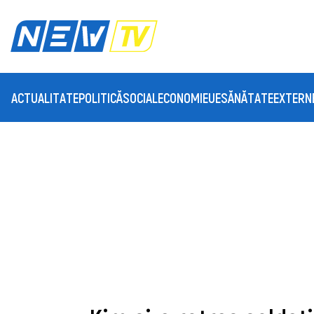
ACTUALITATE
POLITICĂ
SOCIAL
ECONOMIE
UE
SĂNĂTATE
EXTERN