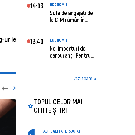
14:03
ECONOMIE
Sute de angajaţi de
la CFM rămân în
concediu forţat....
g-urile
13:40
ECONOMIE
Noi importuri de
carburanți: Pentru
câte zile sunt su...
Vezi toate
TOPUL CELOR MAI
CITITE ȘTIRI
ACTUALITATE
SOCIAL