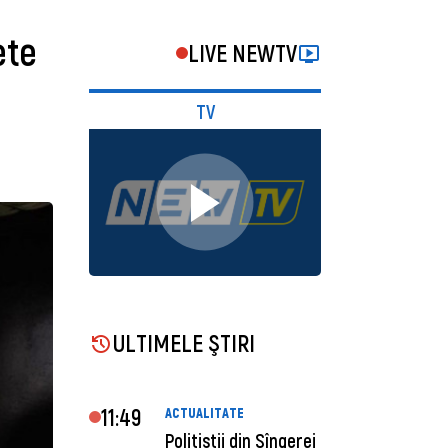
ete
LIVE NEWTV
TV
ULTIMELE ŞTIRI
11:49
ACTUALITATE
Polițiștii din Sîngerei