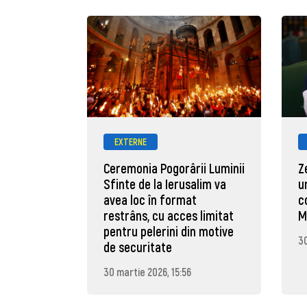
EXTERNE
Ceremonia Pogorârii Luminii
Z
Sfinte de la Ierusalim va
u
avea loc în format
c
restrâns, cu acces limitat
M
pentru pelerini din motive
30
de securitate
30 martie 2026, 15:56