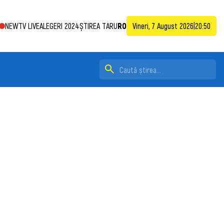
NEWTV LIVE
ALEGERI 2024
ȘTIREA TA
RU
RO
Vineri, 7 August 2026
|
20:50