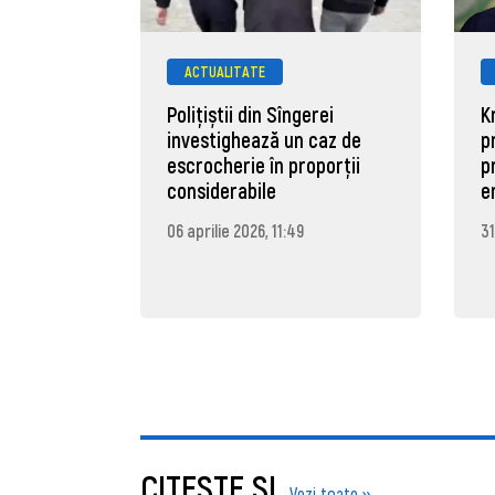
ACTUALITATE
Polițiștii din Sîngerei
K
investighează un caz de
p
escrocherie în proporții
p
considerabile
e
06 aprilie 2026, 11:49
31
CITEŞTE ŞI..
Vezi toate