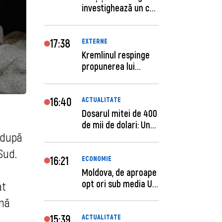
investighează un caz
de escro...
17:38
EXTERNE
Kremlinul respinge
propunerea lui
Zelenski privind un...
16:40
ACTUALITATE
Dosarul mitei de 400
de mii de dolari: Un
 după
procuror și...
Sud.
16:21
ECONOMIE
Moldova, de aproape
opt ori sub media UE
at
la costul mu...
ană
15:39
ACTUALITATE