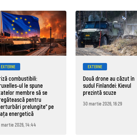
EXTERNE
EXTERNE
riză combustibili:
Două drone au căzut în
ruxelles-ul le spune
sudul Finlandei: Kievul
tatelor membre să se
prezintă scuze
regătească pentru
30 martie 2026, 16:29
perturbări prelungite" pe
iața energetică
 martie 2026, 14:44