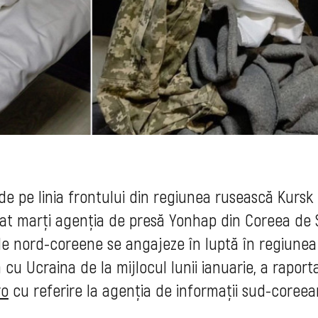
 de pe linia frontului din regiunea rusească Kursk
rmat marţi agenţia de presă Yonhap din Coreea de 
le nord-coreene se angajeze în luptă în regiunea
cu Ucraina de la mijlocul lunii ianuarie, a raport
ro
cu referire la agenţia de informaţii sud-coree