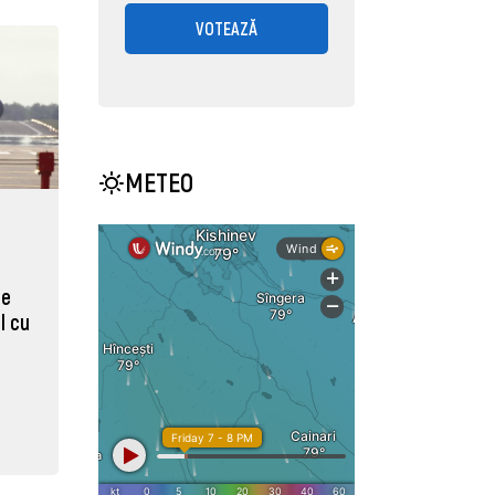
VOTEAZĂ
METEO
le
l cu