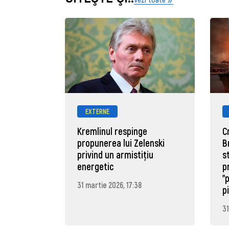
EXTERNE
Kremlinul respinge
C
propunerea lui Zelenski
B
privind un armistițiu
s
energetic
p
"
31 martie 2026, 17:38
p
31