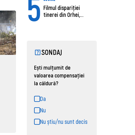
5
Filmul dispariției
tinerei din Orhei,
găsită moartă....
SONDAJ
Ești mulțumit de
valoarea compensației
la căldură?
Da
Nu
Nu știu/nu sunt decis