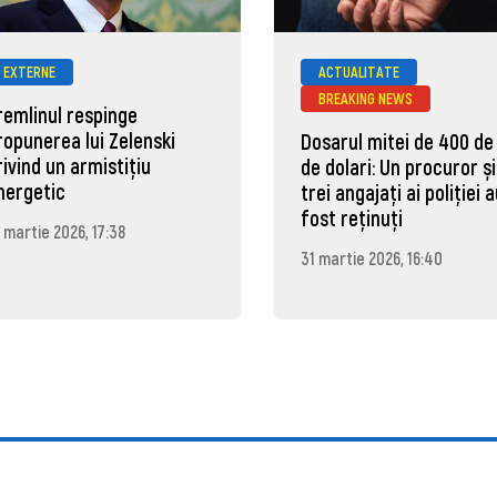
EXTERNE
ACTUALITATE
BREAKING NEWS
remlinul respinge
ropunerea lui Zelenski
Dosarul mitei de 400 de
rivind un armistițiu
de dolari: Un procuror și
nergetic
trei angajați ai poliției 
fost reținuți
 martie 2026, 17:38
31 martie 2026, 16:40