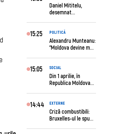
Daniel Mititelu,
desemnat
câștigător al
concursului p...
15:25
POLITICĂ
nd
Alexandru Munteanu:
"Moldova devine mai
previzibilă ș...
e
15:05
SOCIAL
Din 1 aprilie, în
Republica Moldova
este anunţată per...
14:44
EXTERNE
Criză combustibili:
Bruxelles-ul le spune
statelor me...
g-urile