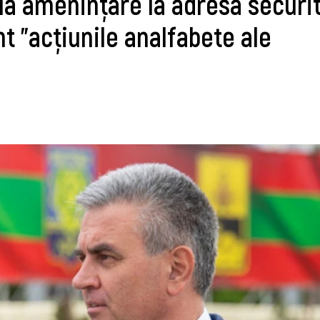
la amenințare la adresa securit
t ”acțiunile analfabete ale