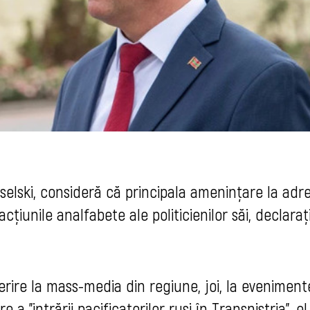
oselski, consideră că principala amenințare la adr
cțiunile analfabete ale politicienilor săi, declarați
rire la mass-media din regiune, joi, la eveniment
 a ”intrării pacificatorilor ruși în Transnistria”, el