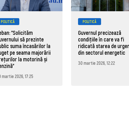
POLITICĂ
POLITICĂ
eban: "Solicităm
Guvernul precizează
uvernului să prezinte
condițiile în care va fi
ublic suma încasărilor la
ridicată starea de urge
uget pe seama majorării
din sectorul energetic
rețurilor la motorină și
30 martie 2026, 12:22
enzină"
 martie 2026, 17:25