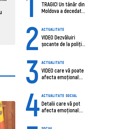
1
TRAGIC! Un tânăr din
muncii pe ora
pentru 
Moldova a decedat
al ANRE
au
31 martie 2026, 16:21
în SUA, după c...
2
31 martie
ACTUALITATE
VIDEO Dezvăluiri
șocante de la poliție,
despre șoferu...
3
ACTUALITATE
VIDEO care vă poate
afecta emoțional:
Ana-Maria Guja,...
4
ACTUALITATE
SOCIAL
Detalii care vă pot
afecta emoțional:
Care ar fi cauz...
SOCIAL