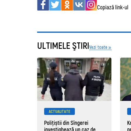
Copiază link-ul
ULTIMELE ŞTIRI
Vezi toate
ACTUALITATE
Polițiștii din Sîngerei
K
investighează un caz de
p