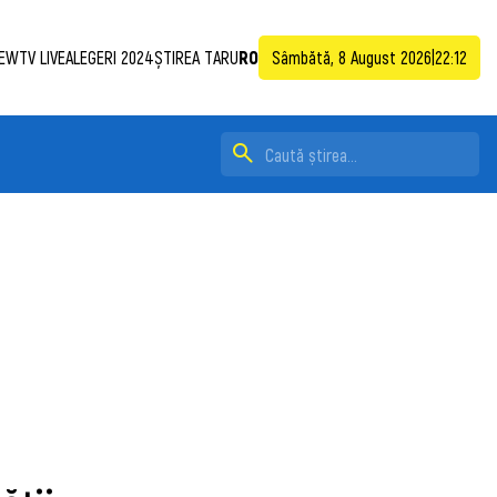
EWTV LIVE
ALEGERI 2024
ȘTIREA TA
RU
RO
Sâmbătă, 8 August 2026
|
22:12