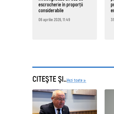
escrocherie în proporții
p
considerabile
e
06 aprilie 2026, 11:49
31
CITEŞTE ŞI..
Vezi toate