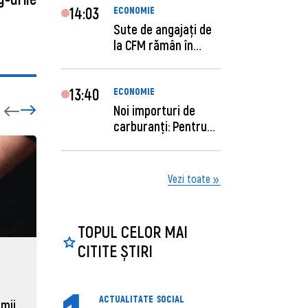
14:03
ECONOMIE
Sute de angajaţi de
la CFM rămân în
concediu forţat....
13:40
ECONOMIE
Noi importuri de
carburanți: Pentru
câte zile sunt su...
Vezi toate
TOPUL CELOR MAI
CITITE ȘTIRI
ECONOMIE
ACTUAL
Moldova, de aproape opt ori
Daniel 
ACTUALITATE
SOCIAL
sub media UE la costul
câștigă
 mii