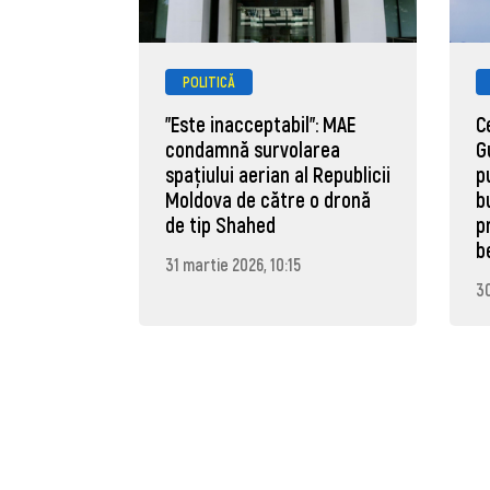
POLITICĂ
"Este inacceptabil": MAE
C
condamnă survolarea
G
spațiului aerian al Republicii
p
Moldova de către o dronă
b
de tip Shahed
p
b
31 martie 2026, 10:15
30