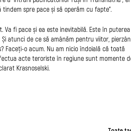
ă tindem spre pace și să operăm cu fapte”.
t. Va fi pace și ea este inevitabilă. Este în puterea
e. Și atunci de ce să amânăm pentru viitor, pierzâ
? Faceți-o acum. Nu am nicio îndoială că toată
 efectua acte teroriste în regiune sunt momente d
clarat Krasnoselski.
Toate ta