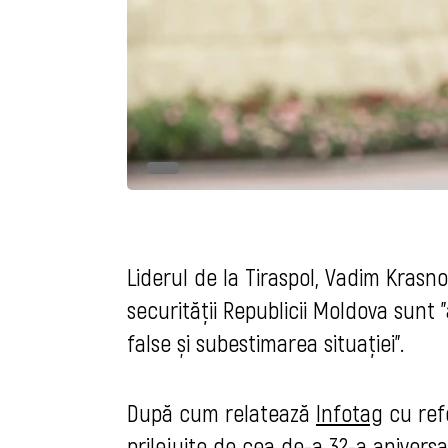
Liderul de la Tiraspol, Vadim Krasn
securității Republicii Moldova sunt ”a
false și subestimarea situației”.
După cum relatează
Infotag
cu refe
prilejuite de cea de-a 32-a aniversare