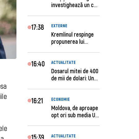
investighează un caz
de escro...
17:38
EXTERNE
Kremlinul respinge
propunerea lui
Zelenski privind un...
16:40
ACTUALITATE
Dosarul mitei de 400
de mii de dolari: Un
esa
procuror și...
ile
16:21
ECONOMIE
Moldova, de aproape
opt ori sub media UE
la costul mu...
ele
15:39
ACTUALITATE
 a