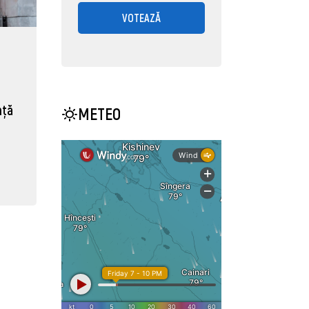
VOTEAZĂ
nță
METEO