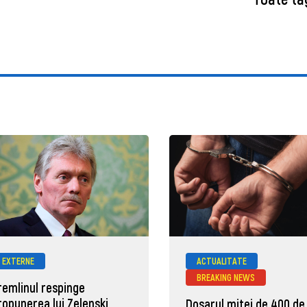
EXTERNE
ACTUALITATE
BREAKING NEWS
remlinul respinge
ropunerea lui Zelenski
Dosarul mitei de 400 de