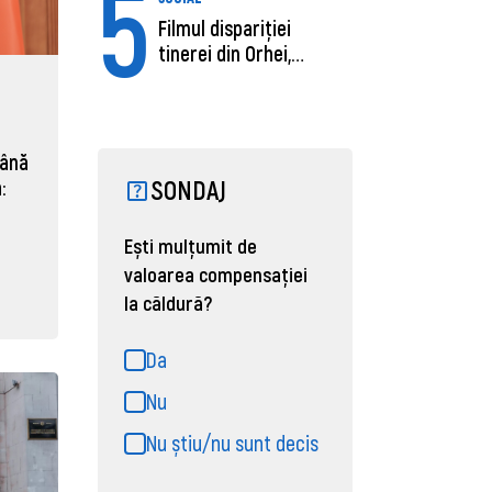
5
Filmul dispariției
tinerei din Orhei,
găsită moartă....
mână
SONDAJ
:
Ești mulțumit de
valoarea compensației
la căldură?
Da
Nu
Nu știu/nu sunt decis