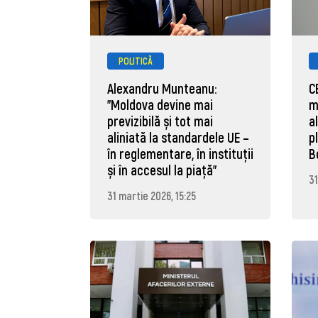
POLITICĂ
Alexandru Munteanu:
C
"Moldova devine mai
m
previzibilă și tot mai
a
aliniată la standardele UE –
p
în reglementare, în instituții
B
și în accesul la piață"
31
31 martie 2026, 15:25