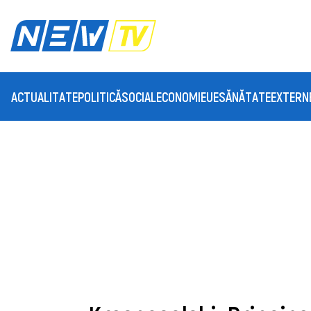
ACTUALITATE
POLITICĂ
SOCIAL
ECONOMIE
UE
SĂNĂTATE
EXTERN