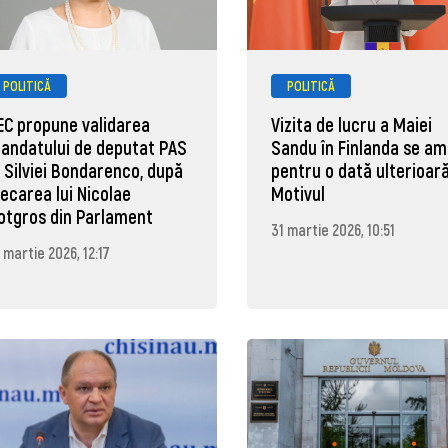
POLITICĂ
POLITICĂ
EC propune validarea
Vizita de lucru a Maiei
andatului de deputat PAS
Sandu în Finlanda se a
l Silviei Bondarenco, după
pentru o dată ulterioară
lecarea lui Nicolae
Motivul
otgros din Parlament
31 martie 2026, 10:51
 martie 2026, 12:17