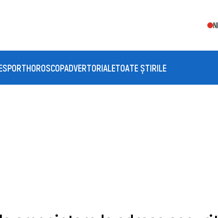
N
E
SPORT
HOROSCOP
ADVERTORIALE
TOATE ȘTIRILE