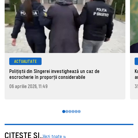
ACTUALITATE
Polițiștii din Sîngerei investighează un caz de
K
escrocherie în proporții considerabile
a
06 aprilie 2026, 11:49
3
CITEŞTE ŞI..
Vezi toate