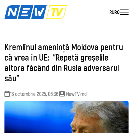
RU
RO
Kremlinul ameninţă Moldova pentru
că vrea în UE: "Repetă greşelile
altora făcând din Rusia adversarul
său"
13 octombrie 2025, 06:36
NewTV.md