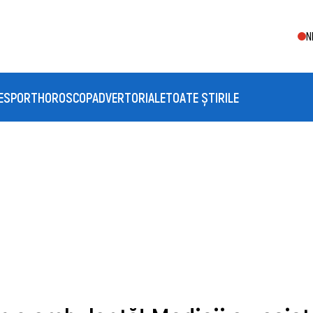
N
E
SPORT
HOROSCOP
ADVERTORIALE
TOATE ȘTIRILE