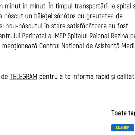
 minut în minut. În timpul transportării la spital s
-a născut un băiețel sănătos cu greutatea de 
 și nou-născutul în stare satisfăcătoare au fost 
entrului Perinatal a IMSP Spitalul Raional Rezina p
" menţionează Centrul Naţional de Asistenţă Medic
 de 
TELEGRAM
 pentru a te informa r
apid şi calitat
Toate ta
CNAMUP