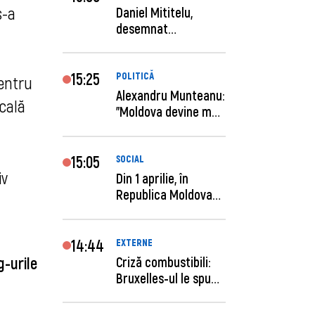
-a 
Daniel Mititelu,
desemnat
câștigător al
concursului p...
15:25
POLITICĂ
entru 
Alexandru Munteanu:
ală 
"Moldova devine mai
previzibilă ș...
15:05
SOCIAL
iv
Din 1 aprilie, în
Republica Moldova
este anunţată per...
14:44
EXTERNE
g-urile
Criză combustibili:
Bruxelles-ul le spune
statelor me...