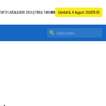
EWTV LIVE
ALEGERI 2024
ȘTIREA TA
RU
RO
Sâmbătă, 8 August 2026
|
15:05