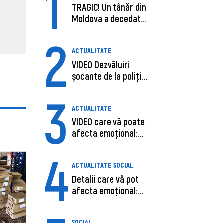
1
31 martie 2026, 16:21
TRAGIC! Un tânăr din
31 martie
Moldova a decedat
în SUA, după c...
2
ACTUALITATE
VIDEO Dezvăluiri
șocante de la poliție,
despre șoferu...
3
ACTUALITATE
VIDEO care vă poate
afecta emoțional:
Ana-Maria Guja,...
4
ACTUALITATE
SOCIAL
Detalii care vă pot
afecta emoțional:
Care ar fi cauz...
SOCIAL