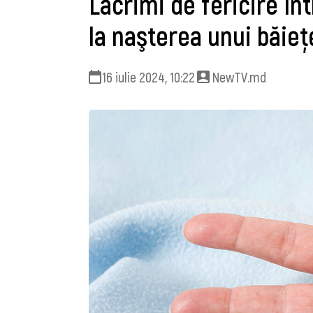
Lacrimi de fericire în
la naşterea unui băieţ
16 iulie 2024, 10:22
NewTV.md