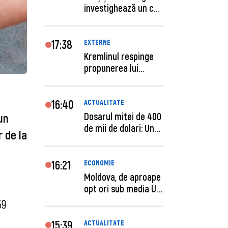
investighează un caz
de escro...
17:38
EXTERNE
Kremlinul respinge
propunerea lui
Zelenski privind un...
16:40
ACTUALITATE
Dosarul mitei de 400
un
de mii de dolari: Un
 de la
procuror și...
16:21
ECONOMIE
Moldova, de aproape
opt ori sub media UE
la costul mu...
9 
Echipa AMU a parvenit prompt la locul solicitării și a preluat 
15:39
ACTUALITATE