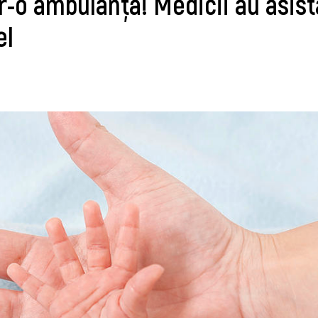
tr-o ambulanţă! Medicii au asist
el