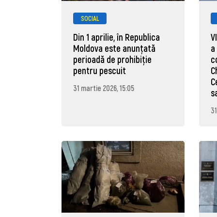
SOCIAL
Din 1 aprilie, în Republica
V
Moldova este anunţată
a
perioadă de prohibiţie
c
pentru pescuit
C
C
31 martie 2026, 15:05
s
31