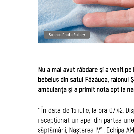
Science Photo Gallery
Nu a mai avut răbdare şi a venit pe
bebeluş din satul Făzăuca, raionul Ş
ambulanţă şi a primit nota opt la na
" În data de 15 iulie, la ora 07:42
recepționat un apel din partea unei g
săptămâni, Nașterea IV” . 