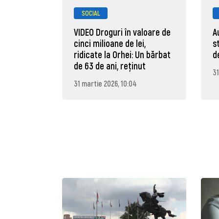
SOCIAL
VIDEO Droguri în valoare de
A
cinci milioane de lei,
s
ridicate la Orhei: Un bărbat
d
de 63 de ani, reţinut
31
31 martie 2026, 10:04