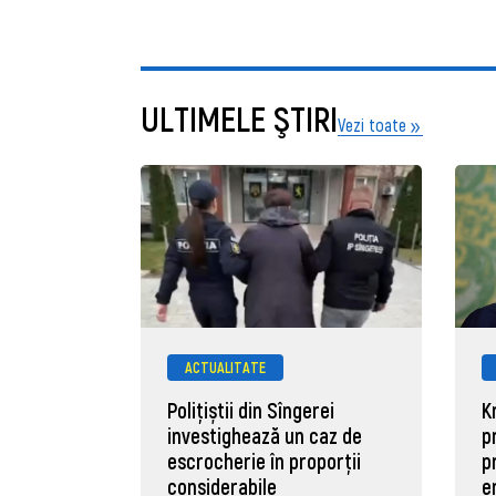
ULTIMELE ŞTIRI
Vezi toate
ACTUALITATE
Polițiștii din Sîngerei
K
investighează un caz de
p
escrocherie în proporții
p
considerabile
e