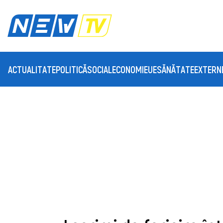
ACTUALITATE
POLITICĂ
SOCIAL
ECONOMIE
UE
SĂNĂTATE
EXTERN