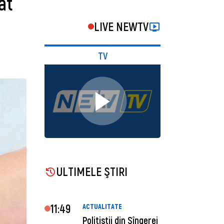
at
LIVE NEWTV
TV
ULTIMELE ŞTIRI
11:49
ACTUALITATE
Polițiștii din Sîngerei