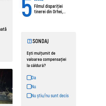
5
Filmul dispariției
tinerei din Orhei,
găsită moartă....
nată
SONDAJ
Ești mulțumit de
valoarea compensației
la căldură?
Da
Nu
Nu știu/nu sunt decis