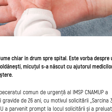
 lume chiar în drum spre spital. Este vorba despre 
oldăneşti, micuţul s-a născut cu ajutorul medicilor
ştere.
, Dispeceratul comun de urgență al IMSP CNAMUP a 
ravide de 26 ani, cu motivul solicitării ,,Sarcina 3