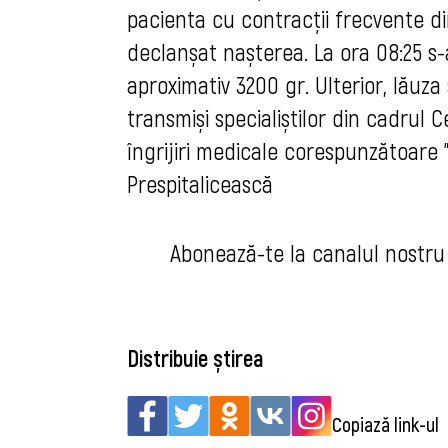
pacienta cu contracții frecvente din
declanșat nașterea.
 La ora 08:25 s
aproximativ 3200 gr
. 
Ulterior, lăuza
transmiși specialiștilor din cadrul C
îngrijiri medicale corespunzătoare 
Prespitalicească
Abonează-te la can
alul nostru
Distribuie știrea
Copiază link-ul