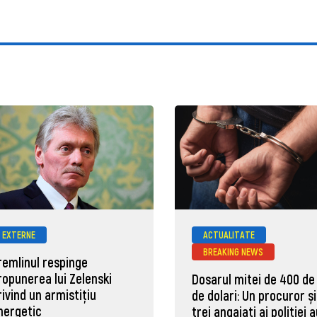
EXTERNE
ACTUALITATE
BREAKING NEWS
remlinul respinge
ropunerea lui Zelenski
Dosarul mitei de 400 de
rivind un armistițiu
de dolari: Un procuror și
nergetic
trei angajați ai poliției 