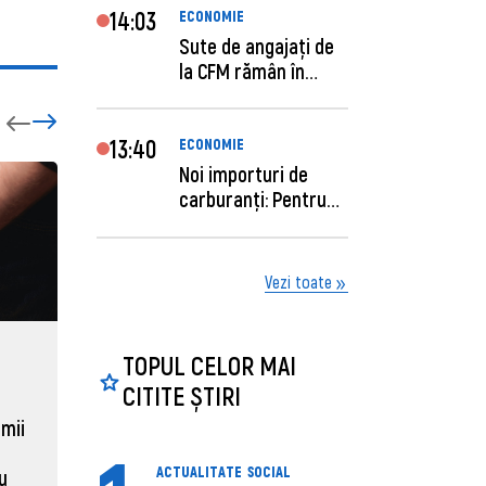
14:03
ECONOMIE
Sute de angajaţi de
la CFM rămân în
concediu forţat....
13:40
ECONOMIE
Noi importuri de
carburanți: Pentru
câte zile sunt su...
Vezi toate
TOPUL CELOR MAI
ECONOMIE
ACTUAL
CITITE ȘTIRI
Moldova, de aproape opt ori
Daniel 
sub media UE la costul
câștigă
 mii
muncii pe ora
pentru 
ACTUALITATE
SOCIAL
al ANRE
au