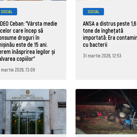
SOCIAL
SOCIAL
IDEO Ceban: "Vârsta medie
ANSA a distrus peste 1,6
 celor care încep să
tone de înghețată
onsume droguri în
importată: Era contami
hișinău este de 15 ani.
cu bacterii
erem înăsprirea legilor și
31 martie 2026, 12:53
alvarea copiilor"
 martie 2026, 13:09