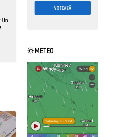
VOTEAZĂ
: Un
e
METEO