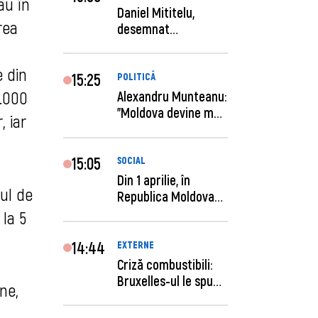
au în
Daniel Mititelu,
rea
desemnat
câștigător al
concursului p...
e din
15:25
POLITICĂ
0.000
Alexandru Munteanu:
"Moldova devine mai
, iar
previzibilă ș...
15:05
SOCIAL
Din 1 aprilie, în
tul de
Republica Moldova
este anunţată per...
 la 5
14:44
EXTERNE
Criză combustibili:
Bruxelles-ul le spune
ne,
statelor me...