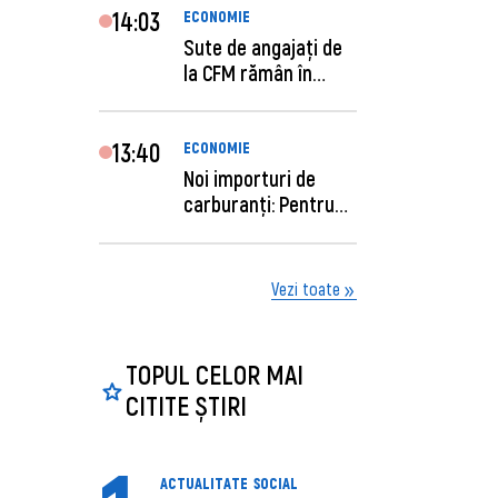
14:03
ECONOMIE
Sute de angajaţi de
la CFM rămân în
concediu forţat....
13:40
ECONOMIE
Noi importuri de
carburanți: Pentru
câte zile sunt su...
Vezi toate
TOPUL CELOR MAI
CITITE ȘTIRI
ACTUALITATE
SOCIAL