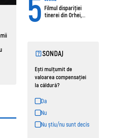
5
Filmul dispariției
tinerei din Orhei,
ECONOMIE
ACTUAL
găsită moartă....
Moldova, de aproape opt ori
Daniel 
sub media UE la costul
câștigă
 mii
muncii pe ora
pentru 
al ANRE
au
SONDAJ
31 martie 2026, 16:21
31 martie
Ești mulțumit de
valoarea compensației
la căldură?
Da
Nu
Nu știu/nu sunt decis