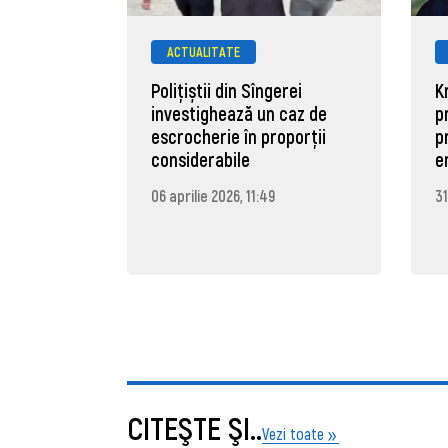
ACTUALITATE
Polițiștii din Sîngerei
K
investighează un caz de
p
escrocherie în proporții
p
considerabile
e
06 aprilie 2026, 11:49
31
CITEŞTE ŞI..
Vezi toate