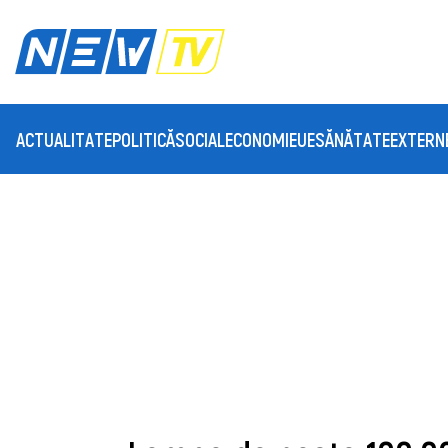
ACTUALITATE
POLITICĂ
SOCIAL
ECONOMIE
UE
SĂNĂTATE
EXTERN