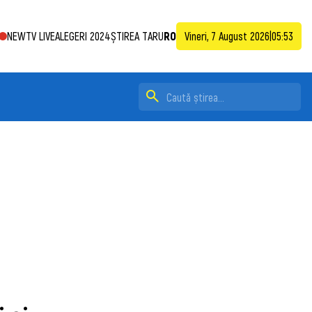
NEWTV LIVE
ALEGERI 2024
ȘTIREA TA
RU
RO
Vineri, 7 August 2026
|
05:53