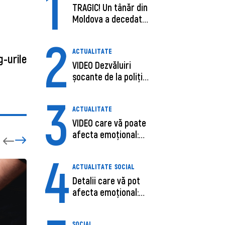
1
TRAGIC! Un tânăr din
Moldova a decedat
în SUA, după c...
2
ACTUALITATE
g-urile
VIDEO Dezvăluiri
șocante de la poliție,
despre șoferu...
3
ACTUALITATE
VIDEO care vă poate
afecta emoțional:
Ana-Maria Guja,...
4
ACTUALITATE
SOCIAL
Detalii care vă pot
afecta emoțional:
Care ar fi cauz...
SOCIAL