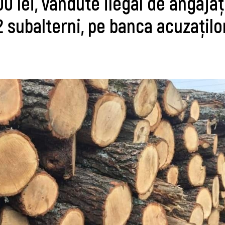
 lei, vândute ilegal de angajați
2 subalterni, pe banca acuzațilo