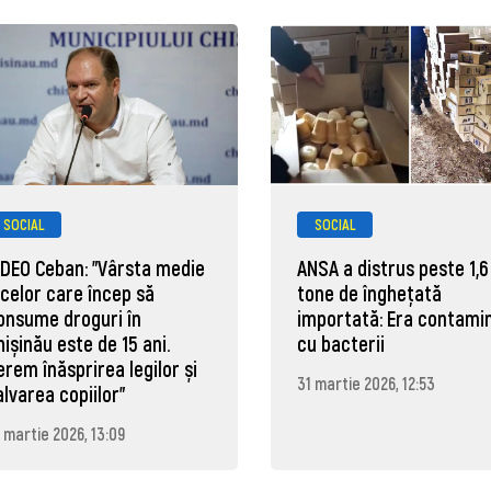
SOCIAL
SOCIAL
IDEO Ceban: "Vârsta medie
ANSA a distrus peste 1,6
 celor care încep să
tone de înghețată
onsume droguri în
importată: Era contami
hișinău este de 15 ani.
cu bacterii
erem înăsprirea legilor și
31 martie 2026, 12:53
alvarea copiilor"
 martie 2026, 13:09