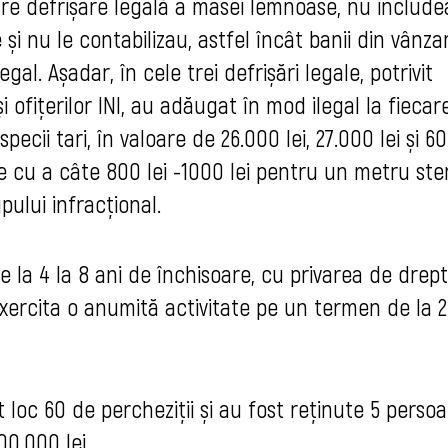
are defrișare legală a masei lemnoase, nu include
 nu le contabilizau, astfel încât banii din vânza
gal. Așadar, în cele trei defrișări legale, potrivit
i ofițerilor INI, au adăugat în mod ilegal la fiecar
ecii tari, în valoare de 26.000 lei, 27.000 lei și 6
le cu a câte 800 lei -1000 lei pentru un metru ster
pului infracțional.
de la 4 la 8 ani de închisoare, cu privarea de drep
ercita o anumită activitate pe un termen de la 2
 loc 60 de percheziții și au fost reținute 5 persoa
00.000 lei