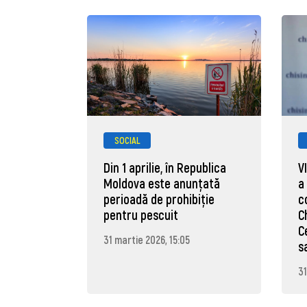
SOCIAL
Din 1 aprilie, în Republica
V
Moldova este anunţată
a
perioadă de prohibiţie
c
pentru pescuit
C
C
31 martie 2026, 15:05
s
31