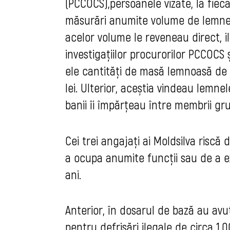
(PCCOCS),persoanele vizate, la fiec
măsurări anumite volume de lemne și
acelor volume le reveneau direct, ile
investigațiilor procurorilor PCCOCS ș
ele cantități de masă lemnoasă de sp
lei. Ulterior, aceștia vindeau lemne
banii îi împărțeau între membrii gru
Cei trei angajați ai Moldsilva riscă 
a ocupa anumite funcţii sau de a ex
ani.
Anterior, în dosarul de bază au avut
pentru defrișări ilegale de circa 1.0