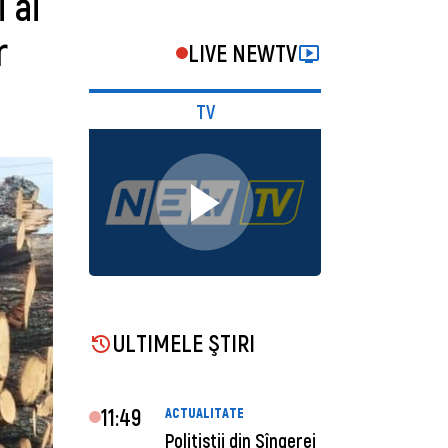
 ai
r
LIVE NEWTV
TV
ULTIMELE ŞTIRI
11:49
ACTUALITATE
Polițiștii din Sîngerei