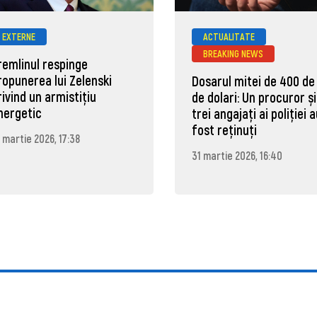
EXTERNE
ACTUALITATE
BREAKING NEWS
remlinul respinge
ropunerea lui Zelenski
Dosarul mitei de 400 de
rivind un armistițiu
de dolari: Un procuror și
nergetic
trei angajați ai poliției 
fost reținuți
 martie 2026, 17:38
31 martie 2026, 16:40