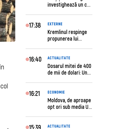
investighează un caz
de escro...
17:38
EXTERNE
Kremlinul respinge
propunerea lui
Zelenski privind un...
16:40
ACTUALITATE
Dosarul mitei de 400
în
de mii de dolari: Un
procuror și...
ocol
16:21
ECONOMIE
Moldova, de aproape
opt ori sub media UE
la costul mu...
15:39
ACTUALITATE