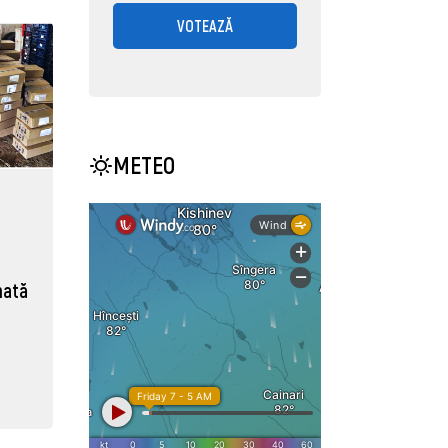
VOTEAZĂ
METEO
nată