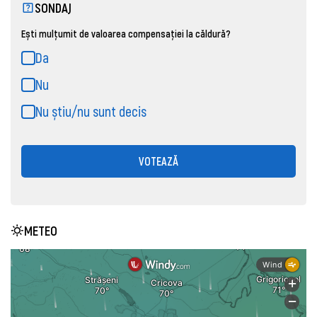
SONDAJ
Ești mulțumit de valoarea compensației la căldură?
Da
Nu
Nu știu/nu sunt decis
VOTEAZĂ
METEO