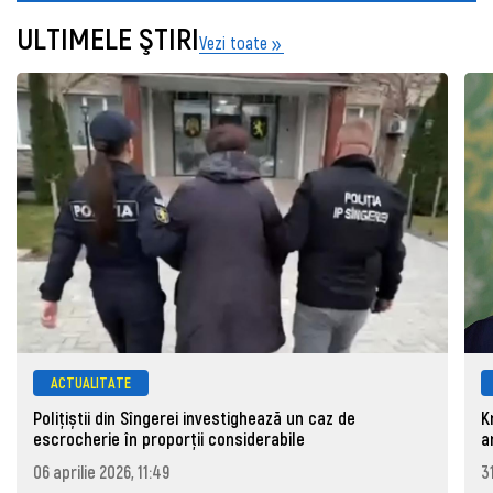
ULTIMELE ŞTIRI
Vezi toate
ACTUALITATE
Polițiștii din Sîngerei investighează un caz de
K
escrocherie în proporții considerabile
a
06 aprilie 2026, 11:49
3