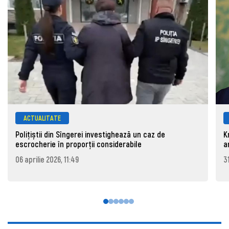
ACTUALITATE
Polițiștii din Sîngerei investighează un caz de
K
escrocherie în proporții considerabile
a
06 aprilie 2026, 11:49
3