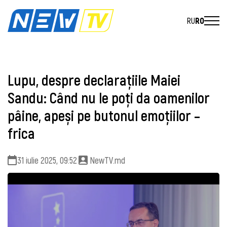
RU
RO
Lupu, despre declarațiile Maiei
Sandu: Când nu le poți da oamenilor
pâine, apeși pe butonul emoțiilor –
frica
31 iulie 2025, 09:52
NewTV.md