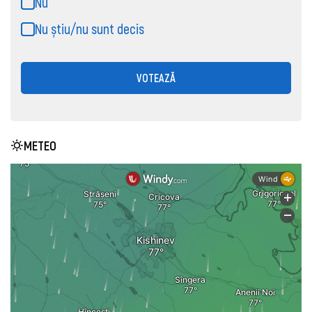
Nu
Nu știu/nu sunt decis
VOTEAZĂ
METEO