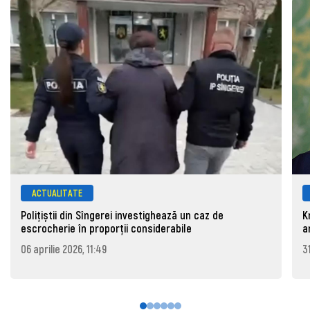
ACTUALITATE
Polițiștii din Sîngerei investighează un caz de
K
escrocherie în proporții considerabile
a
06 aprilie 2026, 11:49
3