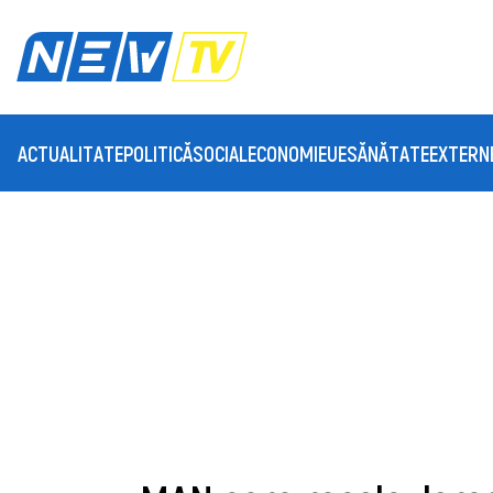
ACTUALITATE
POLITICĂ
SOCIAL
ECONOMIE
UE
SĂNĂTATE
EXTERN