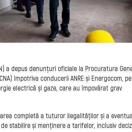
N) a depus denunțuri oficiale la Procuratura Gen
e (CNA) împotriva conducerii ANRE și Energocom
, pe
ergie electrică și gaze, care au împovărat grav
area completă a tuturor ilegalităților și a eventua
 stabilire și menținere a tarifelor, inclusiv decizi