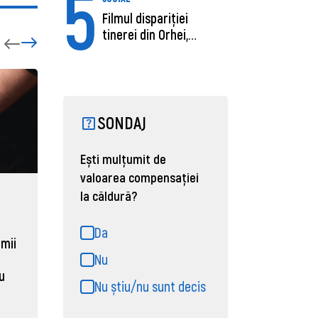
5
Filmul dispariției
tinerei din Orhei,
găsită moartă....
SONDAJ
Ești mulțumit de
valoarea compensației
la căldură?
ECONOMIE
ACTUAL
Moldova, de aproape opt ori
Daniel 
Da
sub media UE la costul
câștigă
 mii
muncii pe ora
pentru 
Nu
al ANRE
au
31 martie 2026, 16:21
Nu știu/nu sunt decis
31 martie