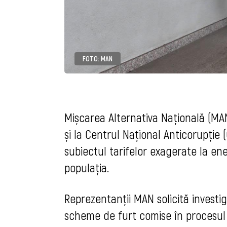
FOTO: MAN
Mișcarea Alternativa Națională (MA
și la Centrul Național Anticorupți
subiectul tarifelor exagerate la en
populația.
Reprezentanții MAN solicită investig
scheme de furt comise în procesul de