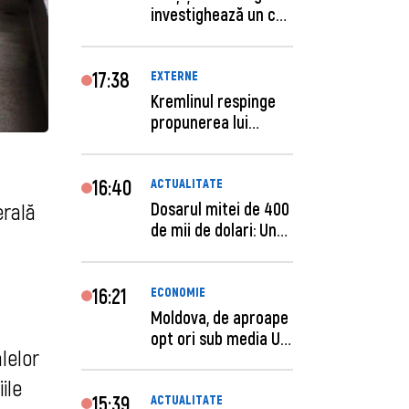
investighează un caz
de escro...
17:38
EXTERNE
Kremlinul respinge
propunerea lui
Zelenski privind un...
16:40
ACTUALITATE
Dosarul mitei de 400
erală
de mii de dolari: Un
procuror și...
16:21
ECONOMIE
Moldova, de aproape
opt ori sub media UE
lelor
la costul mu...
ile
15:39
ACTUALITATE