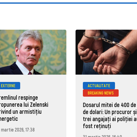
EXTERNE
ACTUALITATE
BREAKING NEWS
remlinul respinge
ropunerea lui Zelenski
Dosarul mitei de 400 de
rivind un armistițiu
de dolari: Un procuror și
nergetic
trei angajați ai poliției 
fost reținuți
 martie 2026, 17:38
31 martie 2026, 16:40