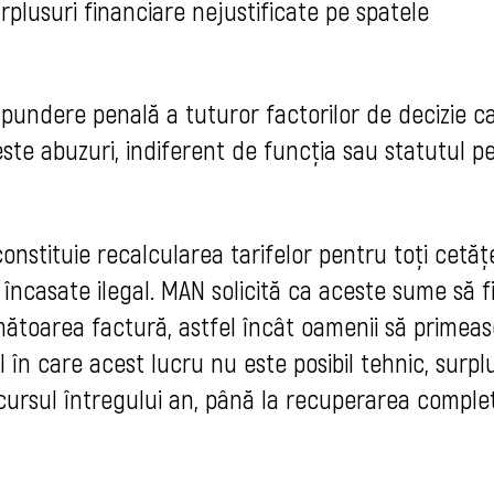
plusuri financiare nejustificate pe spatele
pundere penală a tuturor factorilor de decizie c
este abuzuri, indiferent de funcția sau statutul p
onstituie recalcularea tarifelor pentru toți cetățe
 încasate ilegal. MAN solicită ca aceste sume să f
toarea factură, astfel încât oamenii să primea
l în care acest lucru nu este posibil tehnic, surpl
arcursul întregului an, până la recuperarea comple