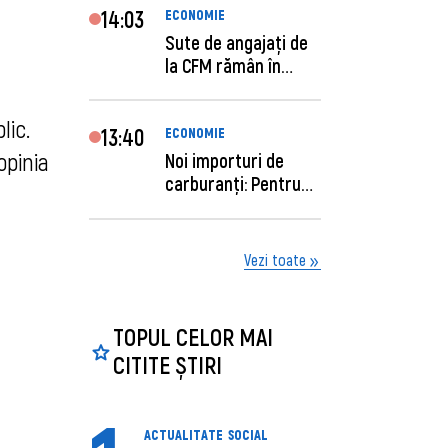
14:03
ECONOMIE
Sute de angajaţi de
la CFM rămân în
concediu forţat....
lic.
13:40
ECONOMIE
opinia
Noi importuri de
carburanți: Pentru
câte zile sunt su...
Vezi toate
TOPUL CELOR MAI
CITITE ȘTIRI
ACTUALITATE
SOCIAL