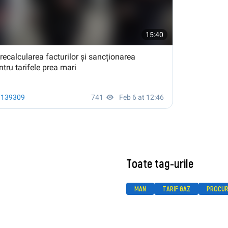
Toate tag-urile
MAN
TARIF GAZ
PROCU