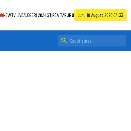
NEWTV LIVE
ALEGERI 2024
ȘTIREA TA
RU
RO
Luni, 10 August 2026
|
04:33