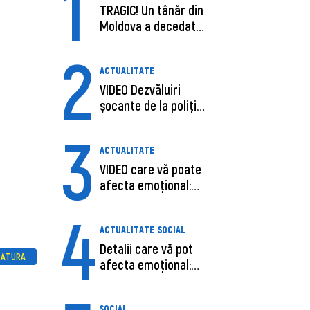
1
TRAGIC! Un tânăr din
Moldova a decedat
în SUA, după c...
2
ACTUALITATE
VIDEO Dezvăluiri
șocante de la poliție,
despre șoferu...
3
ACTUALITATE
VIDEO care vă poate
afecta emoțional:
Ana-Maria Guja,...
4
ACTUALITATE
SOCIAL
Detalii care vă pot
RATURA
afecta emoțional:
Care ar fi cauz...
SOCIAL