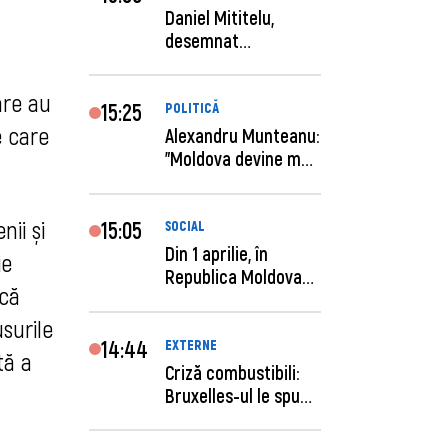
Daniel Mititelu,
desemnat
câștigător al
concursului p...
are au
15:25
POLITICĂ
e care
Alexandru Munteanu:
"Moldova devine mai
previzibilă ș...
nii și
15:05
SOCIAL
Din 1 aprilie, în
ie
Republica Moldova
scă
este anunţată per...
usurile
14:44
EXTERNE
tă a
Criză combustibili:
Bruxelles-ul le spune
statelor me...