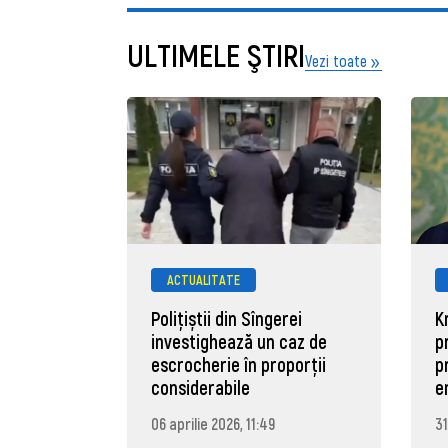
ULTIMELE ŞTIRI
Vezi toate
ACTUALITATE
Polițiștii din Sîngerei
K
investighează un caz de
p
escrocherie în proporții
p
considerabile
e
06 aprilie 2026, 11:49
31