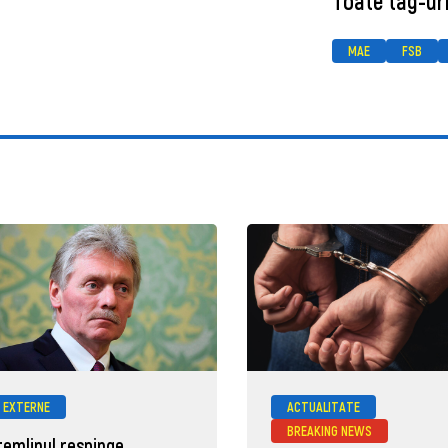
Toate tag-uri
MAE
FSB
EXTERNE
ACTUALITATE
BREAKING NEWS
remlinul respinge