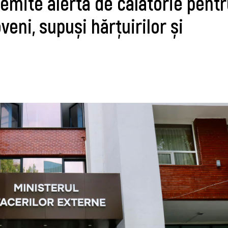
emite alertă de călătorie pent
eni, supuși hărțuirilor și