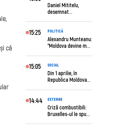
Daniel Mititelu,
desemnat
le,
câștigător al
concursului p...
15:25
POLITICĂ
Alexandru Munteanu:
"Moldova devine mai
și că
previzibilă ș...
15:05
SOCIAL
Din 1 aprilie, în
Republica Moldova
ular
este anunţată per...
14:44
EXTERNE
Criză combustibili:
Bruxelles-ul le spune
statelor me...