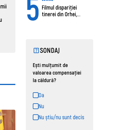
5
sub media UE la costul
câștigă
 mii
Filmul dispariției
muncii pe ora
pentru 
tinerei din Orhei,
al ANRE
au
găsită moartă....
31 martie 2026, 16:21
31 martie
SONDAJ
Ești mulțumit de
valoarea compensației
la căldură?
Da
Nu
Nu știu/nu sunt decis