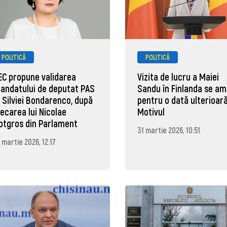
POLITICĂ
POLITICĂ
EC propune validarea
Vizita de lucru a Maiei
andatului de deputat PAS
Sandu în Finlanda se a
l Silviei Bondarenco, după
pentru o dată ulterioară
lecarea lui Nicolae
Motivul
otgros din Parlament
31 martie 2026, 10:51
 martie 2026, 12:17