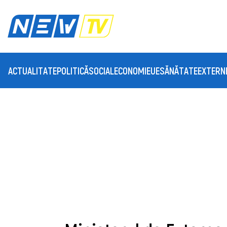
ACTUALITATE
POLITICĂ
SOCIAL
ECONOMIE
UE
SĂNĂTATE
EXTERN