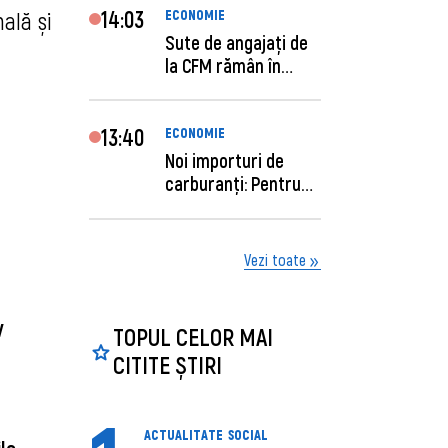
14:03
ECONOMIE
ală și
Sute de angajaţi de
la CFM rămân în
concediu forţat....
13:40
ECONOMIE
Noi importuri de
carburanți: Pentru
câte zile sunt su...
Vezi toate
iv
TOPUL CELOR MAI
CITITE ȘTIRI
ACTUALITATE
SOCIAL