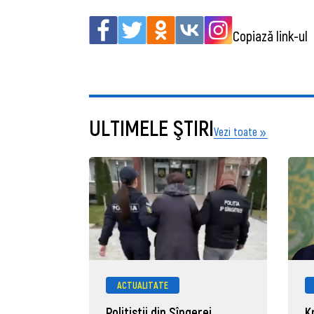
Copiază link-ul
ULTIMELE ŞTIRI
Vezi toate
ACTUALITATE
Polițiștii din Sîngerei
K