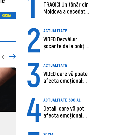
1
le
TRAGIC! Un tânăr din
Moldova a decedat
RUSIA
în SUA, după c...
2
ACTUALITATE
VIDEO Dezvăluiri
șocante de la poliție,
despre șoferu...
3
ACTUALITATE
VIDEO care vă poate
afecta emoțional:
Ana-Maria Guja,...
4
ACTUALITATE
SOCIAL
Detalii care vă pot
afecta emoțional:
Care ar fi cauz...
ECONOMIE
ACTUAL
Moldova, de aproape opt ori
Daniel 
SOCIAL