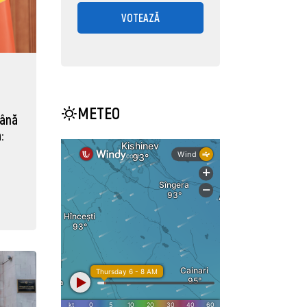
VOTEAZĂ
METEO
mână
: