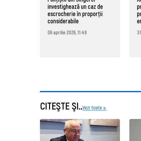
investighează un caz de
p
escrocherie în proporții
p
considerabile
e
06 aprilie 2026, 11:49
31
CITEŞTE ŞI..
Vezi toate