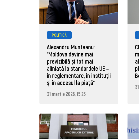
POLITICĂ
Alexandru Munteanu:
C
"Moldova devine mai
m
previzibilă și tot mai
a
aliniată la standardele UE –
p
în reglementare, în instituții
B
și în accesul la piață"
31
31 martie 2026, 15:25