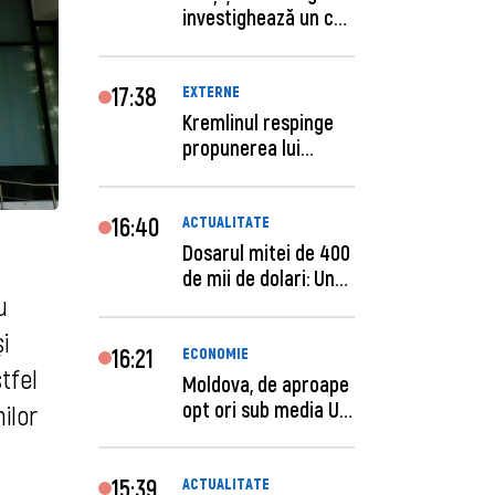
investighează un caz
de escro...
17:38
EXTERNE
Kremlinul respinge
propunerea lui
Zelenski privind un...
16:40
ACTUALITATE
Dosarul mitei de 400
de mii de dolari: Un
u
procuror și...
i
16:21
ECONOMIE
stfel
Moldova, de aproape
opt ori sub media UE
ilor
la costul mu...
15:39
ACTUALITATE