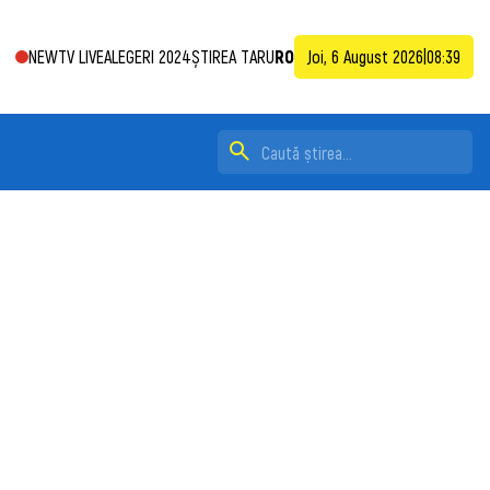
NEWTV LIVE
ALEGERI 2024
ȘTIREA TA
RU
RO
Joi, 6 August 2026
|
08:39