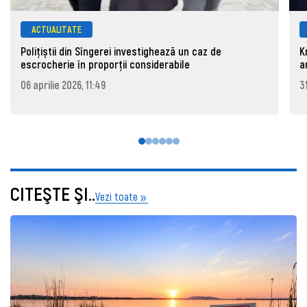
ACTUALITATE
Polițiștii din Sîngerei investighează un caz de
K
escrocherie în proporții considerabile
a
06 aprilie 2026, 11:49
3
CITEŞTE ŞI..
Vezi toate