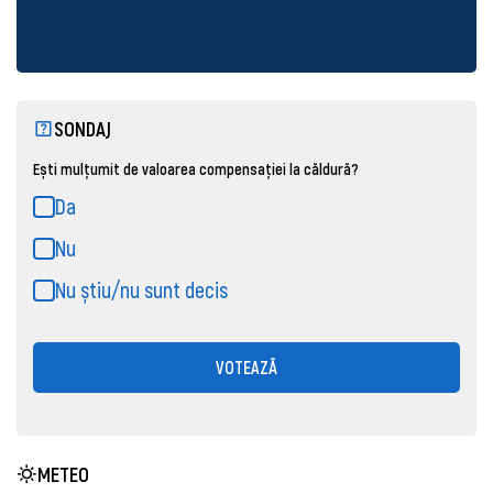
SONDAJ
Ești mulțumit de valoarea compensației la căldură?
Da
Nu
Nu știu/nu sunt decis
VOTEAZĂ
METEO