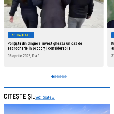
ACTUALITATE
Polițiștii din Sîngerei investighează un caz de
K
escrocherie în proporții considerabile
a
06 aprilie 2026, 11:49
3
CITEŞTE ŞI..
Vezi toate