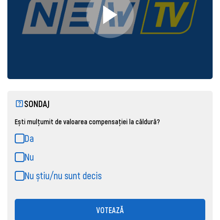
SONDAJ
Ești mulțumit de valoarea compensației la căldură?
Da
Nu
Nu știu/nu sunt decis
VOTEAZĂ