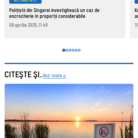
Polițiștii din Sîngerei investighează un caz de
K
escrocherie în proporții considerabile
a
06 aprilie 2026, 11:49
3
CITEŞTE ŞI..
Vezi toate