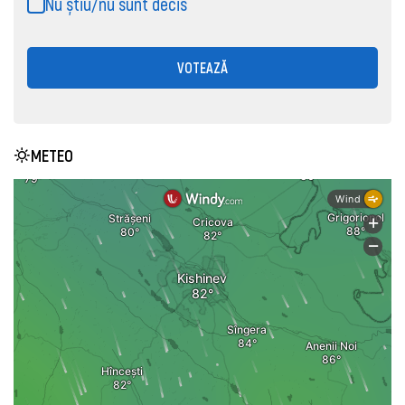
Nu știu/nu sunt decis
VOTEAZĂ
METEO