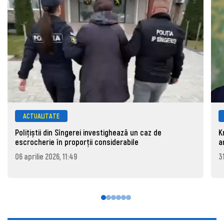
ACTUALITATE
Polițiștii din Sîngerei investighează un caz de
K
escrocherie în proporții considerabile
a
06 aprilie 2026, 11:49
3