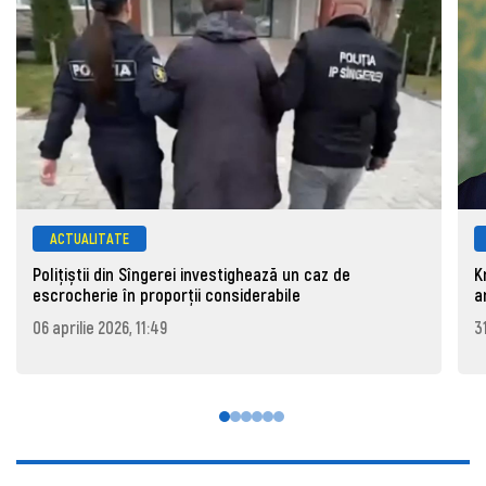
ACTUALITATE
Polițiștii din Sîngerei investighează un caz de
K
escrocherie în proporții considerabile
a
06 aprilie 2026, 11:49
3