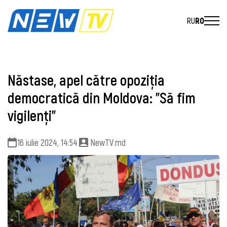
RU
RO
Năstase, apel către opoziția
democratică din Moldova: ”Să fim
vigilenți”
16 iulie 2024, 14:54
NewTV.md