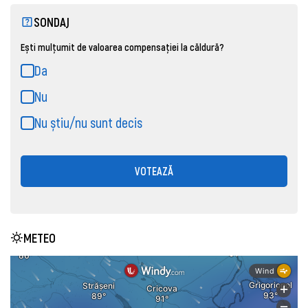
SONDAJ
Ești mulțumit de valoarea compensației la căldură?
Da
Nu
Nu știu/nu sunt decis
VOTEAZĂ
METEO