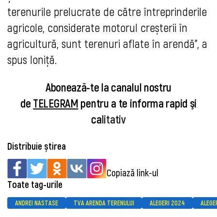
terenurile prelucrate de către întreprinderile
agricole, considerate motorul creșterii în
agricultură, sunt terenuri aflate în arendă”, a
spus Ioniță.
Abonează-te la canalul nostru
de
TELEGRAM
pentru a te informa rapid şi
ca
litativ
Distribuie știrea
Copiază link-ul
Toate tag-urile
ANDREI NASTASE
TVA ARENDA TERENULUI
ALEGERI 2024
ALEGE