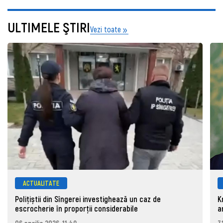
ULTIMELE ŞTIRI
Vezi toate
ACTUALITATE
Polițiștii din Sîngerei investighează un caz de
K
escrocherie în proporții considerabile
a