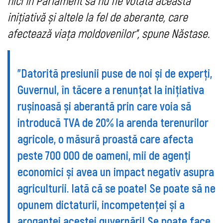
nici în Parlament să nu fie votată această
inițiativă și altele la fel de aberante, care
afectează viața moldovenilor”, spune Năstase.
”Datorită presiunii puse de noi și de experți,
Guvernul, în tăcere a renunțat la inițiativa
rușinoasă și aberantă prin care voia să
introducă TVA de 20% la arenda terenurilor
agricole, o măsură proastă care afecta
peste 700 000 de oameni, mii de agenți
economici și avea un impact negativ asupra
agriculturii. Iată că se poate! Se poate să ne
opunem dictaturii, incompetenței și a
aroganței acestei guvernări! Se poate face