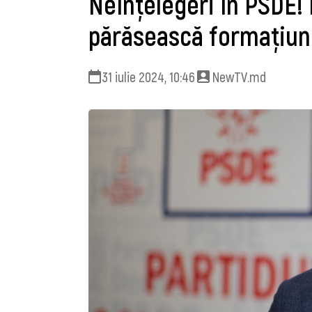
Neînțelegeri în PSDE!
părăsească formațiu
31 iulie 2024, 10:46
NewTV.md