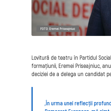
FOTO: Eremei Priseajniuc
Lovitură de teatru în Partidul Soci
formațiunii, Eremei Priseajniuc, a
deciziei de a delega un candidat pe
„În urma unei reflecții profun