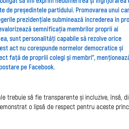
bligat să îmi exprim nedumerirea și îngrijorarea 
uate de președintele partidului. Promovarea unui ca
legerile prezidențiale subminează încrederea în pr
evalorizează semnificația membrilor proprii ai
mea, sunt personalități capabile să rezolve orice
acest act nu corespunde normelor democratice și
ct față de propriii colegi și membri”, menționeaz
 postare pe Facebook.
e trebuie să fie transparente și incluzive
, însă, d
monstrat o lipsă de respect pentru aceste princi