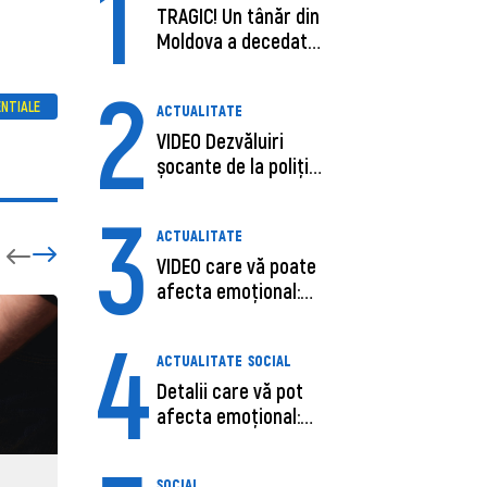
1
TRAGIC! Un tânăr din
Moldova a decedat
în SUA, după c...
2
ENTIALE
ACTUALITATE
VIDEO Dezvăluiri
șocante de la poliție,
despre șoferu...
3
ACTUALITATE
VIDEO care vă poate
afecta emoțional:
Ana-Maria Guja,...
4
ACTUALITATE
SOCIAL
Detalii care vă pot
afecta emoțional:
Care ar fi cauz...
SOCIAL