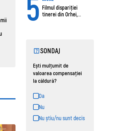
5
ECONOMIE
ACTUAL
Filmul dispariției
Moldova, de aproape opt ori
Daniel 
tinerei din Orhei,
sub media UE la costul
câștigă
 mii
găsită moartă....
muncii pe ora
pentru 
al ANRE
au
31 martie 2026, 16:21
31 martie
SONDAJ
Ești mulțumit de
valoarea compensației
la căldură?
Da
Nu
Nu știu/nu sunt decis