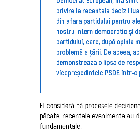
Democrat European, mă simt o
privire la recentele decizii l
din afara partidului pentru a
nostru intern democratic și d
partidului, care, după opinia 
problemă a țării. De aceea, 
demonstrează o lipsă de respe
vicepreședintele PSDE într-o
El consideră că procesele decizional
păcate, recentele evenimente au de
fundamentale.