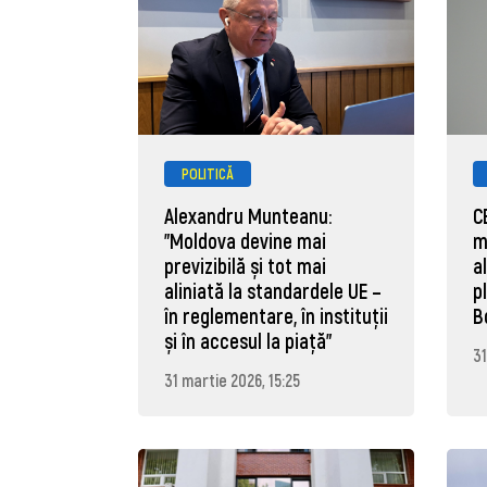
POLITICĂ
Alexandru Munteanu:
C
"Moldova devine mai
m
previzibilă și tot mai
a
aliniată la standardele UE –
p
în reglementare, în instituții
B
și în accesul la piață"
31
31 martie 2026, 15:25