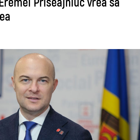
 Eremei Priseajniuc vrea să
nea