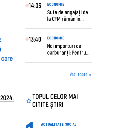
14:03
ECONOMIE
Sute de angajaţi de
la CFM rămân în
concediu forţat....
e
13:40
ECONOMIE
Noi importuri de
i
carburanți: Pentru
i care
câte zile sunt su...
Vezi toate
TOPUL CELOR MAI
 2024.
CITITE ȘTIRI
ACTUALITATE
SOCIAL