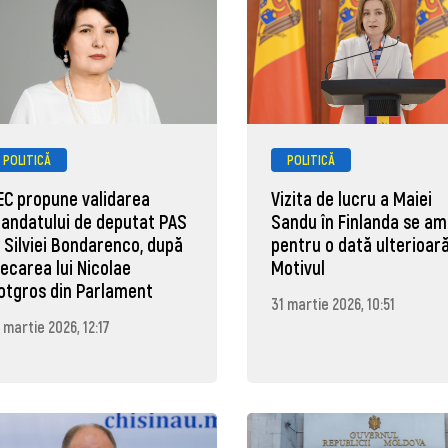
POLITICĂ
POLITICĂ
EC propune validarea
Vizita de lucru a Maiei
andatului de deputat PAS
Sandu în Finlanda se a
l Silviei Bondarenco, după
pentru o dată ulterioară
lecarea lui Nicolae
Motivul
otgros din Parlament
31 martie 2026, 10:51
 martie 2026, 12:17