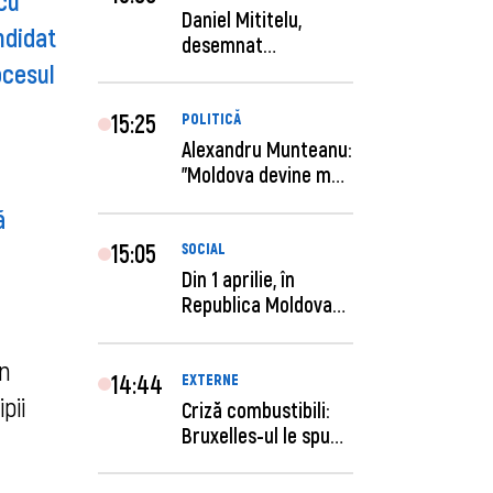
cu
Daniel Mititelu,
ndidat
desemnat
ocesul
câștigător al
concursului p...
15:25
POLITICĂ
Alexandru Munteanu:
"Moldova devine mai
previzibilă ș...
ă
15:05
SOCIAL
Din 1 aprilie, în
Republica Moldova
este anunţată per...
in
14:44
EXTERNE
pii
Criză combustibili:
Bruxelles-ul le spune
statelor me...