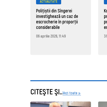
ACTUALITATE
Polițiștii din Sîngerei
K
investighează un caz de
p
escrocherie în proporții
p
considerabile
e
06 aprilie 2026, 11:49
31
CITEŞTE ŞI..
Vezi toate