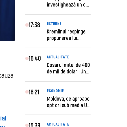
investighează un caz
de escro...
17:38
EXTERNE
Kremlinul respinge
propunerea lui
Zelenski privind un...
16:40
ACTUALITATE
Dosarul mitei de 400
de mii de dolari: Un
 cauza
procuror și...
16:21
ECONOMIE
Moldova, de aproape
opt ori sub media UE
la costul mu...
ial
15:39
ACTUALITATE