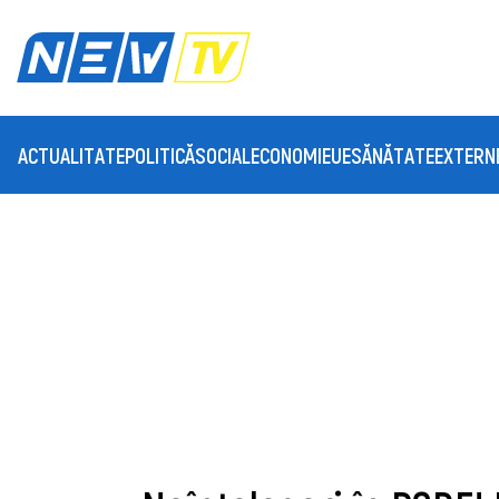
ACTUALITATE
POLITICĂ
SOCIAL
ECONOMIE
UE
SĂNĂTATE
EXTERN