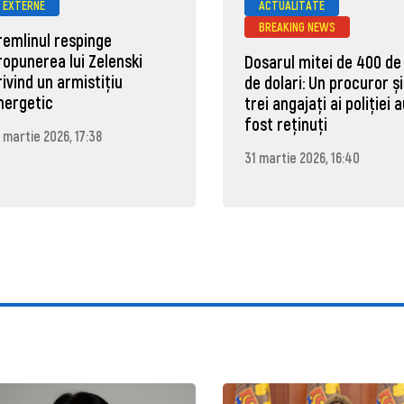
EXTERNE
ACTUALITATE
BREAKING NEWS
remlinul respinge
ropunerea lui Zelenski
Dosarul mitei de 400 de
rivind un armistițiu
de dolari: Un procuror și
nergetic
trei angajați ai poliției 
fost reținuți
 martie 2026, 17:38
31 martie 2026, 16:40