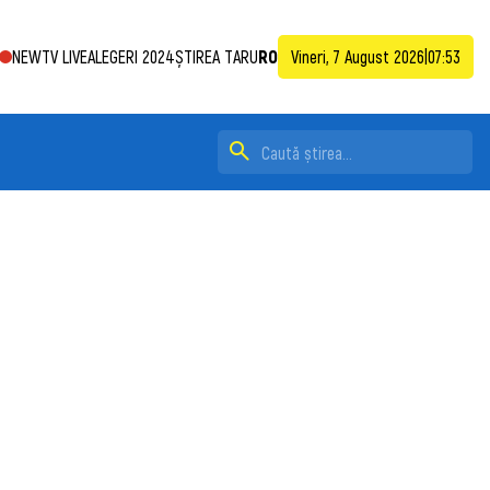
NEWTV LIVE
ALEGERI 2024
ȘTIREA TA
RU
RO
Vineri, 7 August 2026
|
07:53