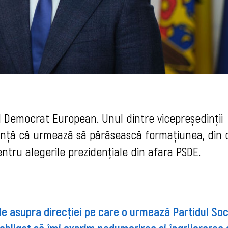
al Democrat European. Unul dintre vicepreședinții
nunță că urmează să părăsească formațiunea, din
ntru alegerile prezidențiale din afara PSDE.
de asupra direcției pe care o urmează Partidul Soc