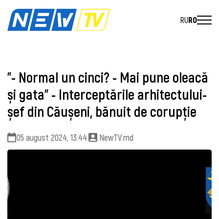
RU
RO
”- Normal un cinci? - Mai pune oleacă
și gata” - Interceptările arhitectului-
șef din Căușeni, bănuit de corupție
05 august 2024, 13:44
NewTV.md