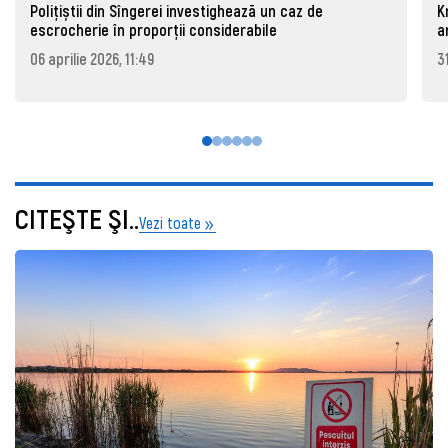
Polițiștii din Sîngerei investighează un caz de
K
escrocherie în proporții considerabile
a
06 aprilie 2026, 11:49
3
CITEŞTE ŞI..
Vezi toate