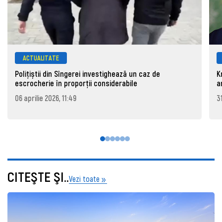
ACTUALITATE
Polițiștii din Sîngerei investighează un caz de
K
escrocherie în proporții considerabile
a
06 aprilie 2026, 11:49
3
CITEŞTE ŞI..
Vezi toate