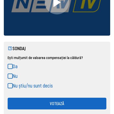
SONDAJ
Ești mulțumit de valoarea compensației la căldură?
Da
Nu
Nu știu/nu sunt decis
VOTEAZĂ