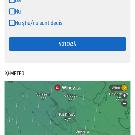
Nu
Nu știu/nu sunt decis
VOTEAZĂ
METEO