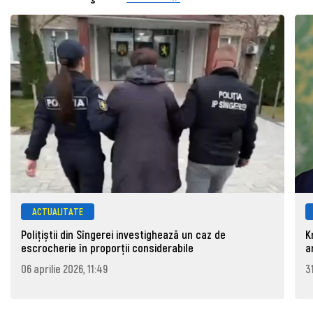
ACTUALITATE
Polițiștii din Sîngerei investighează un caz de
K
escrocherie în proporții considerabile
a
06 aprilie 2026, 11:49
3