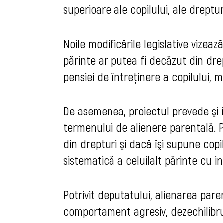
superioare ale copilului, ale drepturi
Noile modificările le
gislative vizează
părinte ar putea fi decăzut din dre
pensiei de întreţinere a copilului, m
De asemenea, proiectul prevede şi 
termenului de alienere parentală. P
din drepturi şi dacă îşi supune copi
sistematică a celuilalt părinte cu int
Potrivit deputatului, alienarea par
comportament agresiv, dezechilibru 