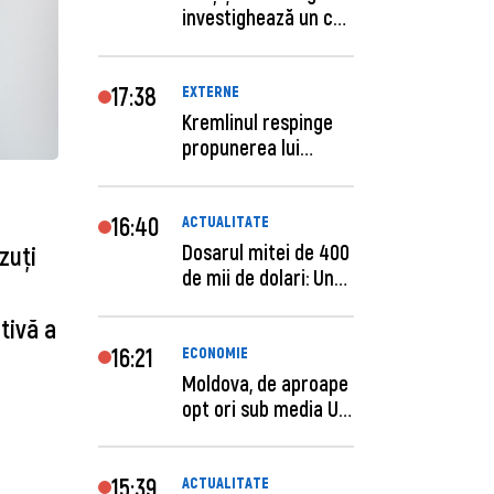
investighează un caz
de escro...
17:38
EXTERNE
Kremlinul respinge
propunerea lui
Zelenski privind un...
16:40
ACTUALITATE
Dosarul mitei de 400
zuţi
de mii de dolari: Un
procuror și...
tivă a
16:21
ECONOMIE
Moldova, de aproape
opt ori sub media UE
la costul mu...
15:39
ACTUALITATE