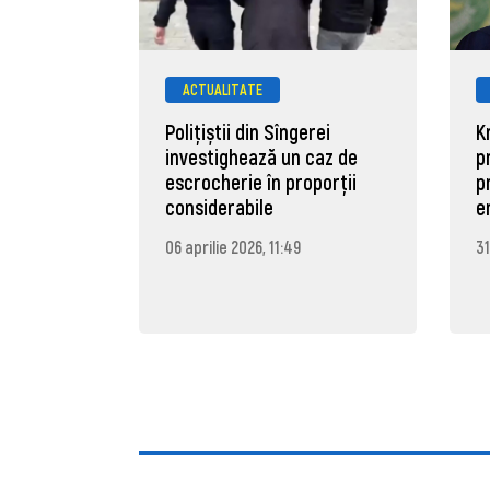
ACTUALITATE
Polițiștii din Sîngerei
K
investighează un caz de
p
escrocherie în proporții
p
considerabile
e
06 aprilie 2026, 11:49
31