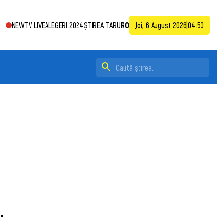
NEWTV LIVE
ALEGERI 2024
ȘTIREA TA
RU
RO
Joi, 6 August 2026
|
04:50