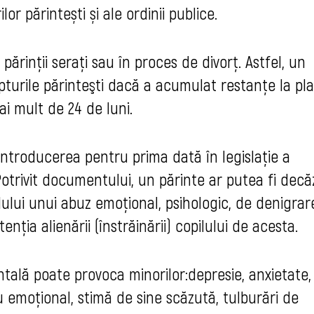
lor părintești și ale ordinii publice.
 părinţii se
raţi sau în proces de divorţ. Astfel, un
pturile părinteşti dacă a acumulat restanţe la pl
ai mult de 24 de luni.
introducerea pentru prima dată în legislaţie a
otrivit documentului, un părinte ar putea fi decă
lului unui abuz emoţional, psihologic, d
e denigrare
enția alienării (înstrăinării) copilului de acesta. 
entală poate provoca minorilor:
depresie, anxietate, 
emoțional, stimă de sine scăzută, tulburări de 