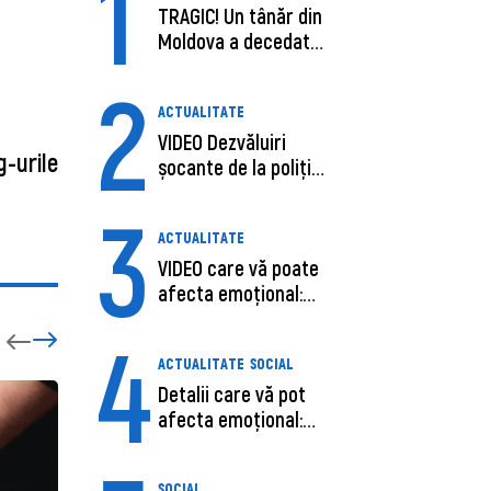
1
TRAGIC! Un tânăr din
Moldova a decedat
în SUA, după c...
2
ACTUALITATE
VIDEO Dezvăluiri
g-urile
șocante de la poliție,
despre șoferu...
3
ACTUALITATE
VIDEO care vă poate
afecta emoțional:
Ana-Maria Guja,...
4
ACTUALITATE
SOCIAL
Detalii care vă pot
afecta emoțional:
Care ar fi cauz...
SOCIAL