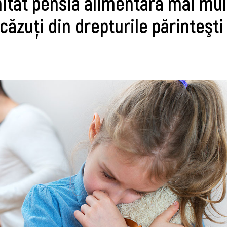
hitat pensia alimentară mai mul
ecăzuţi din drepturile părinteşti