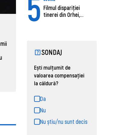
5
Filmul dispariției
tinerei din Orhei,
găsită moartă....
ECONOMIE
ACTUAL
Moldova, de aproape opt ori
Daniel 
sub media UE la costul
câștigă
 mii
muncii pe ora
pentru 
SONDAJ
al ANRE
au
31 martie 2026, 16:21
Ești mulțumit de
31 martie
valoarea compensației
la căldură?
Da
Nu
Nu știu/nu sunt decis