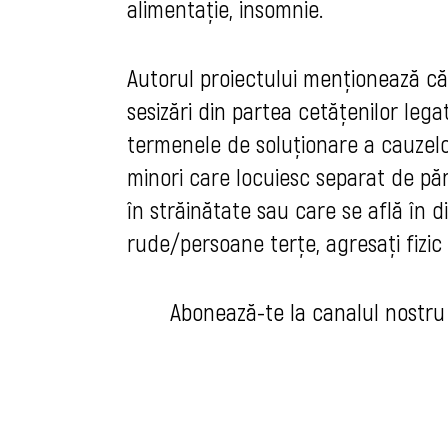
alimentație, insomnie.
Autorul proiectului menţionează c
sesizări din partea cetăţenilor
lega
termenele de soluționare a cauzelo
minori care locuiesc separat de părin
în străinătate sau care se află în div
rude/persoane terțe, agresați fizic 
Abonează-te la canalul nostr