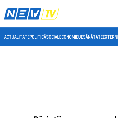
ACTUALITATE
POLITICĂ
SOCIAL
ECONOMIE
UE
SĂNĂTATE
EXTERN