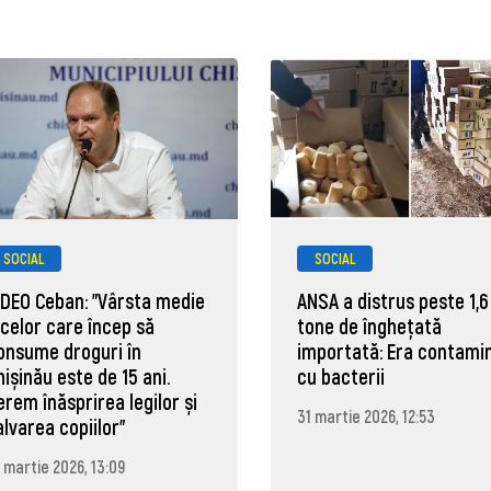
SOCIAL
SOCIAL
IDEO Ceban: "Vârsta medie
ANSA a distrus peste 1,6
 celor care încep să
tone de înghețată
onsume droguri în
importată: Era contami
hișinău este de 15 ani.
cu bacterii
erem înăsprirea legilor și
31 martie 2026, 12:53
alvarea copiilor"
 martie 2026, 13:09