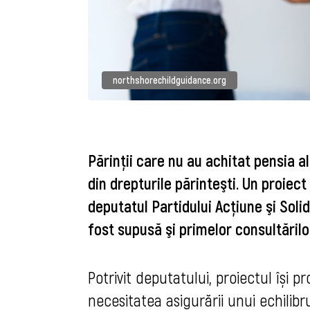
northshorechildguidance.org
Părinţii care nu au achitat pensia a
din drepturile părinteşti. Un proiec
deputatul Partidului Acţiune şi Soli
fost supusă şi primelor consultărilo
Potrivit deputatului, p
roiectul își p
necesitatea asigurării unui echilibru