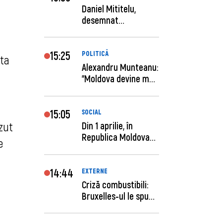
Daniel Mititelu,
desemnat
câștigător al
concursului p...
15:25
POLITICĂ
ata
Alexandru Munteanu:
"Moldova devine mai
previzibilă ș...
15:05
SOCIAL
zut
Din 1 aprilie, în
Republica Moldova
 
este anunţată per...
14:44
EXTERNE
Criză combustibili:
Bruxelles-ul le spune
statelor me...