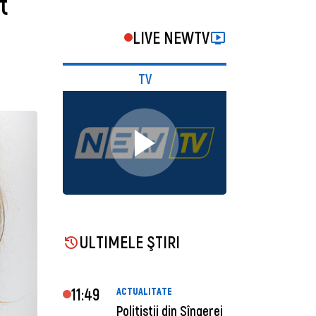
t
LIVE NEWTV
TV
ULTIMELE ŞTIRI
11:49
ACTUALITATE
Polițiștii din Sîngerei