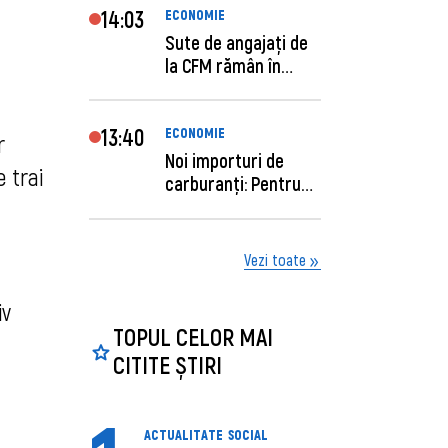
14:03
ECONOMIE
Sute de angajaţi de
la CFM rămân în
concediu forţat....
13:40
ECONOMIE
 
Noi importuri de
trai 
carburanți: Pentru
câte zile sunt su...
Vezi toate
iv
TOPUL CELOR MAI
CITITE ȘTIRI
ACTUALITATE
SOCIAL