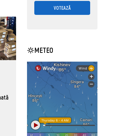
VOTEAZĂ
METEO
nată