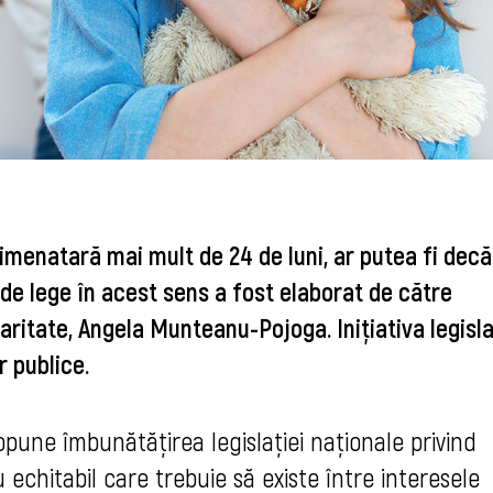
limenatară mai mult de 24 de luni, ar putea fi decă
t de lege în acest sens a fost elaborat de către
daritate, Angela Munteanu-Pojoga. Iniţiativa legisla
r publice.
ropune îmbunătățirea legislației naționale privind 
 echitabil care trebuie să existe între interesele 