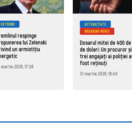
EXTERNE
ACTUALITATE
BREAKING NEWS
remlinul respinge
ropunerea lui Zelenski
Dosarul mitei de 400 de
rivind un armistițiu
de dolari: Un procuror și
nergetic
trei angajați ai poliției 
fost reținuți
 martie 2026, 17:38
31 martie 2026, 16:40