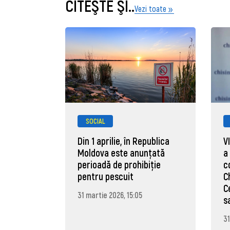
CITEŞTE ŞI..
Vezi toate
SOCIAL
Din 1 aprilie, în Republica
V
Moldova este anunţată
a
perioadă de prohibiţie
c
pentru pescuit
C
C
31 martie 2026, 15:05
s
31