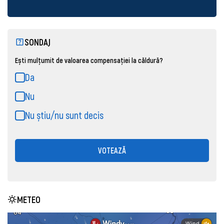
SONDAJ
Ești mulțumit de valoarea compensației la căldură?
Da
Nu
Nu știu/nu sunt decis
VOTEAZĂ
METEO