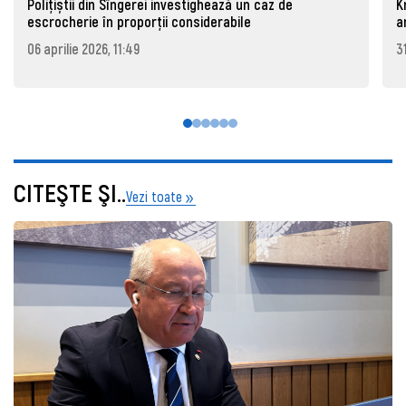
Polițiștii din Sîngerei investighează un caz de
K
escrocherie în proporții considerabile
a
06 aprilie 2026, 11:49
3
CITEŞTE ŞI..
Vezi toate