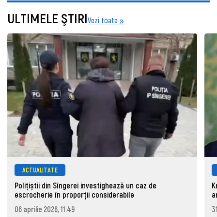
ULTIMELE ŞTIRI
Vezi toate
ACTUALITATE
Polițiștii din Sîngerei investighează un caz de
K
escrocherie în proporții considerabile
a
06 aprilie 2026, 11:49
3