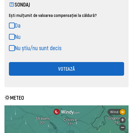
SONDAJ
Ești mulțumit de valoarea compensației la căldură?
Da
Nu
Nu știu/nu sunt decis
VOTEAZĂ
METEO