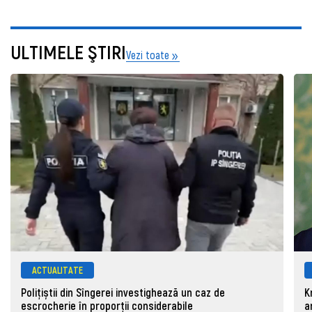
ULTIMELE ŞTIRI
Vezi toate
ACTUALITATE
Polițiștii din Sîngerei investighează un caz de
K
escrocherie în proporții considerabile
a