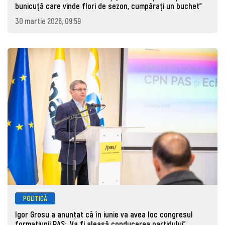
bunicuță care vinde flori de sezon, cumpărați un buchet"
30 martie 2026, 09:59
POLITICĂ
Igor Grosu a anunțat că în iunie va avea loc congresul
formațiunii PAS: „Va fi aleasă conducerea partidului”