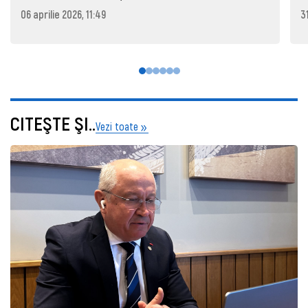
06 aprilie 2026, 11:49
3
CITEŞTE ŞI..
Vezi toate