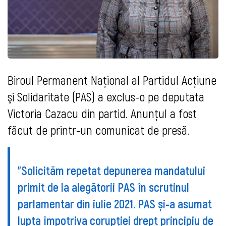
Biroul Permanent Național al Partidul Acţiune
şi Solidaritate (PAS) a exclus-o pe deputata
Victoria Cazacu din partid. Anunţul a fost
făcut de printr-un comunicat de presă.
"Solicităm repetat depunerea mandatului
primit de la alegătorii PAS în scrutinul
parlamentar din iulie 2021. PAS și-a asumat
lupta împotriva corupției drept principiu de