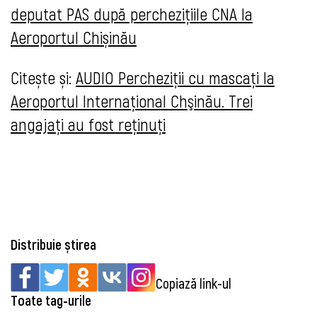
deputat PAS după perchezițiile CNA la
Aeroportul Chișinău
Citește și:
AUDIO Percheziţii cu mascați la
Aeroportul Internaţional Chşinău. Trei
angajaţi au fost reţinuţi
Distribuie știrea
Copiază link-ul
Toate tag-urile