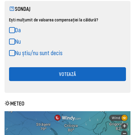
SONDAJ
Ești mulțumit de valoarea compensației la căldură?
Da
Nu
Nu știu/nu sunt decis
VOTEAZĂ
METEO