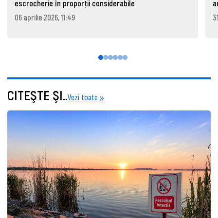
escrocherie în proporții considerabile
a
06 aprilie 2026, 11:49
3
CITEŞTE ŞI..
Vezi toate