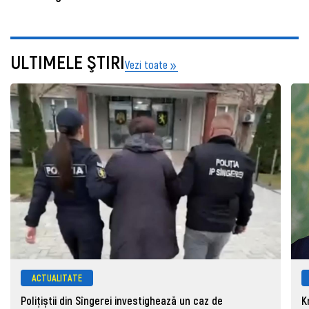
ULTIMELE ŞTIRI
Vezi toate
ACTUALITATE
Polițiștii din Sîngerei investighează un caz de
K