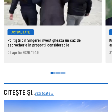
ACTUALITATE
Polițiștii din Sîngerei investighează un caz de
K
escrocherie în proporții considerabile
a
06 aprilie 2026, 11:49
3
CITEŞTE ŞI..
Vezi toate