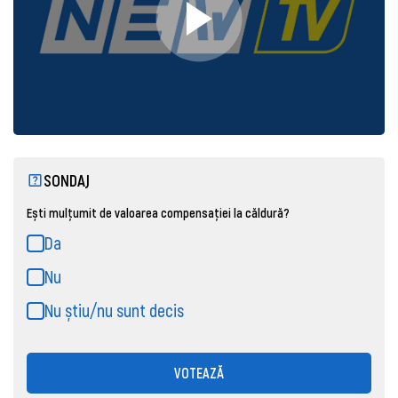
SONDAJ
Ești mulțumit de valoarea compensației la căldură?
Da
Nu
Nu știu/nu sunt decis
VOTEAZĂ