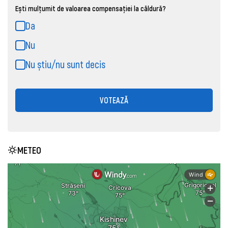
Ești mulțumit de valoarea compensației la căldură?
Da
Nu
Nu știu/nu sunt decis
VOTEAZĂ
METEO