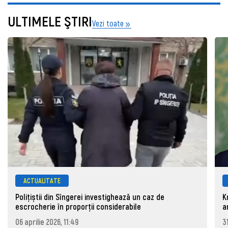
ULTIMELE ŞTIRI
Vezi toate
ACTUALITATE
Polițiștii din Sîngerei investighează un caz de
K
escrocherie în proporții considerabile
a
06 aprilie 2026, 11:49
3