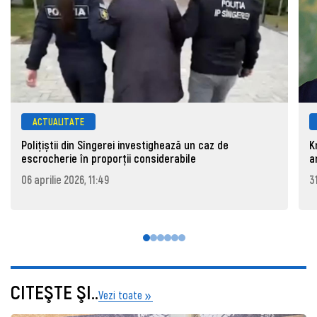
ACTUALITATE
Polițiștii din Sîngerei investighează un caz de
K
escrocherie în proporții considerabile
a
06 aprilie 2026, 11:49
3
CITEŞTE ŞI..
Vezi toate