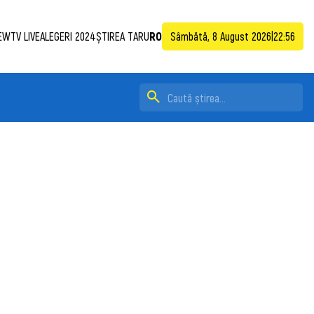
EWTV LIVE
ALEGERI 2024
ȘTIREA TA
RU
RO
Sâmbătă, 8 August 2026
|
22:56