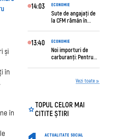
14:03
ECONOMIE
ru
Sute de angajaţi de
la CFM rămân în
concediu forţat....
13:40
ECONOMIE
Noi importuri de
i și
carburanți: Pentru
câte zile sunt su...
i în
,
Vezi toate
TOPUL CELOR MAI
ne în
CITITE ȘTIRI
le
ACTUALITATE
SOCIAL