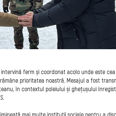
ă intervină ferm și coordonat acolo unde este cea
 rămâne prioritatea noastră. Mesajul a fost trans
anu, în contextul poleiului și ghețușului înregist
S.
dimineață mai multe instituții sociale pentru a dis