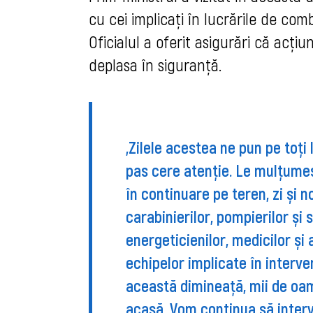
cu cei implicați în lucrările de co
Oficialul a oferit asigurări că acți
deplasa în siguranță.
„Zilele acestea ne pun pe toți
pas cere atenție. Le mulțumes
în continuare pe teren, zi și n
carabinierilor, pompierilor și 
energeticienilor, medicilor și a
echipelor implicate în interven
această
dimineață
, mii de oa
acasă. Vom continua să inter