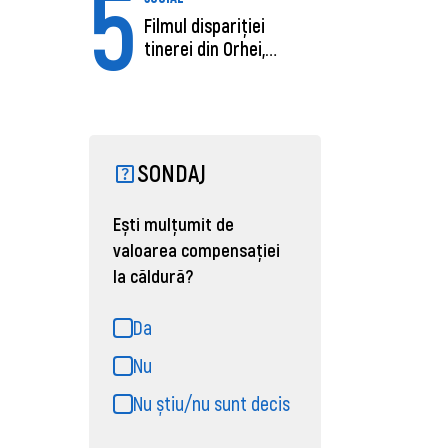
5
Filmul dispariției
tinerei din Orhei,
găsită moartă....
SONDAJ
Ești mulțumit de
valoarea compensației
la căldură?
Da
Nu
Nu știu/nu sunt decis