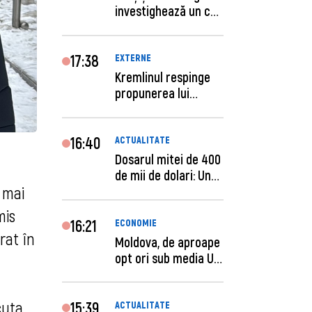
investighează un caz
de escro...
17:38
EXTERNE
Kremlinul respinge
propunerea lui
Zelenski privind un...
16:40
ACTUALITATE
Dosarul mitei de 400
de mii de dolari: Un
 mai
procuror și...
mis
16:21
ECONOMIE
rat în
Moldova, de aproape
opt ori sub media UE
la costul mu...
cuta
15:39
ACTUALITATE