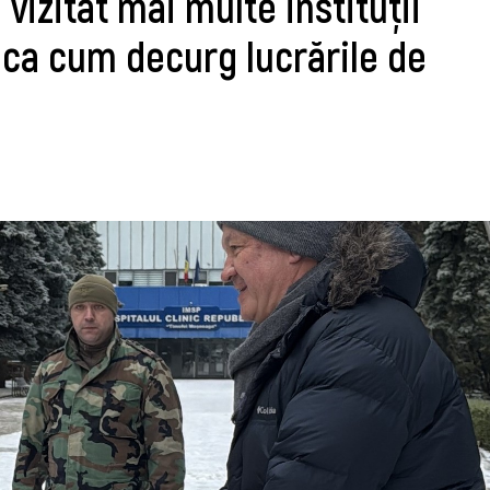
izitat mai multe instituții
fica cum decurg lucrările de