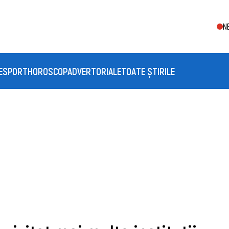
N
E
SPORT
HOROSCOP
ADVERTORIALE
TOATE ȘTIRILE