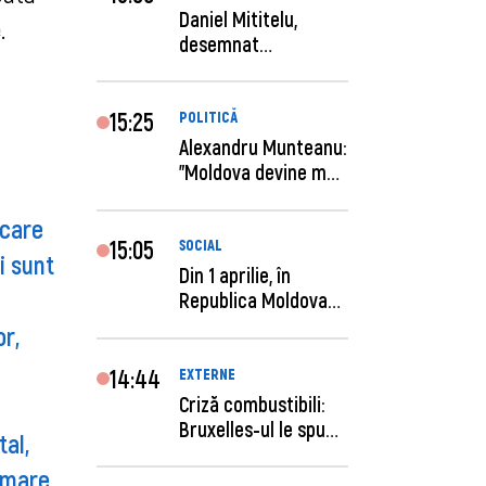
Daniel Mititelu,
.
desemnat
câștigător al
concursului p...
15:25
POLITICĂ
Alexandru Munteanu:
"Moldova devine mai
previzibilă ș...
ecare
15:05
SOCIAL
i sunt
Din 1 aprilie, în
Republica Moldova
este anunţată per...
or,
14:44
EXTERNE
Criză combustibili:
Bruxelles-ul le spune
tal,
statelor me...
 mare