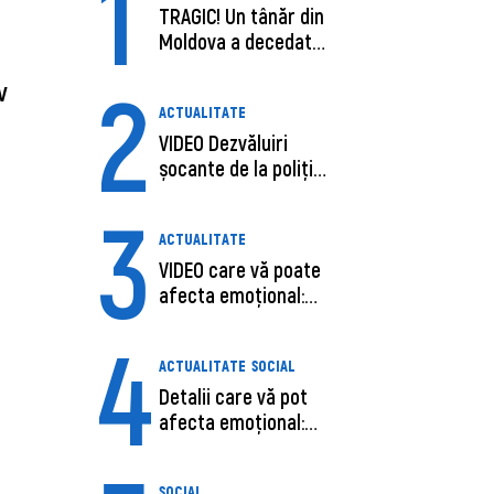
1
TRAGIC! Un tânăr din
Moldova a decedat
în SUA, după c...
2
v
ACTUALITATE
VIDEO Dezvăluiri
șocante de la poliție,
despre șoferu...
3
ACTUALITATE
VIDEO care vă poate
afecta emoțional:
Ana-Maria Guja,...
4
ACTUALITATE
SOCIAL
Detalii care vă pot
afecta emoțional:
Care ar fi cauz...
SOCIAL