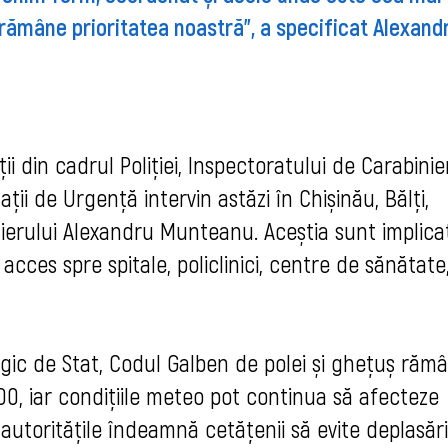
 rămâne prioritatea noastră”, a specificat Alexand
ii din cadrul Poliției, Inspectoratului de Carabinier
ții de Urgență intervin astăzi în Chișinău, Bălți,
mierului Alexandru Munteanu. Aceștia sunt implicaț
acces spre spitale, policlinici, centre de sănătate
gic de Stat, Codul Galben de polei și ghețuș rămâ
:00, iar condițiile meteo pot continua să afecteze
, autoritățile îndeamnă cetățenii să evite deplasări