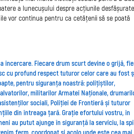
mbatere a lunecușului despre acțiunile desfășurate
unile vor continua pentru ca cetățenii să se poată
 la încercare. Fiecare drum scurt devine o grijă, fi
c cu profund respect tuturor celor care au fost ş
oapte, pentru siguranța noastră: polițiștilor,
salvatorilor, militarilor Armatei Naționale, drumaril
sistenților sociali, Poliției de Frontieră și tuturor
țiile din întreaga țară.
Grație
efortului vostru, în
meni au putut ajunge în siguranță la serviciu, la spi
venim ferm, coordonat și acolo unde este cea mai