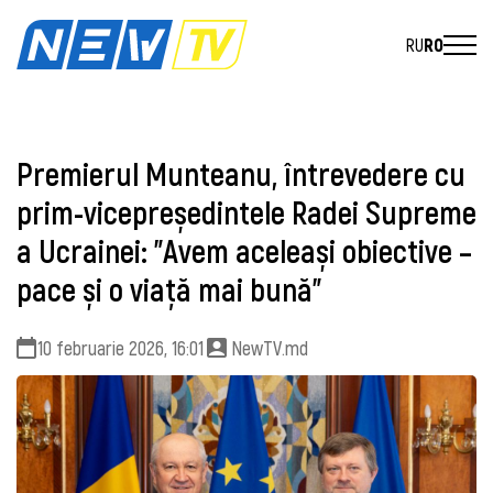
RU
RO
Premierul Munteanu, întrevedere cu
prim-vicepreședintele Radei Supreme
a Ucrainei: "Avem aceleași obiective –
pace și o viață mai bună"
10 februarie 2026, 16:01
NewTV.md