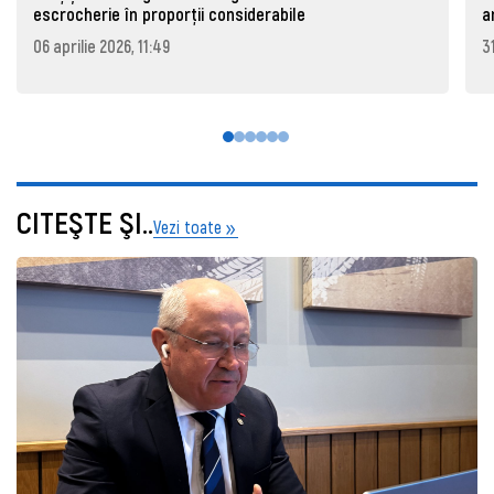
escrocherie în proporții considerabile
a
06 aprilie 2026, 11:49
3
CITEŞTE ŞI..
Vezi toate