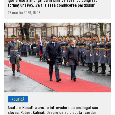
Igor Grosu a anunțat că în iunie va avea loc congresul
formațiunii PAS: „Va fi aleasă conducerea partidului”
28 martie 2026, 16:08
POLITICĂ
Anatolie Nosatîi a avut o întrevedere cu omologul său
slovac, Robert Kaliňák. Despre ce au discutat cei doi