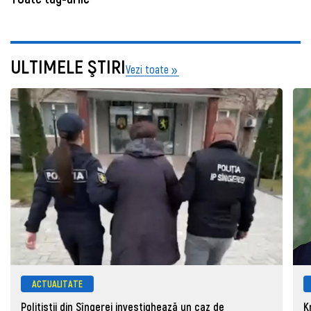
ULTIMELE ŞTIRI
Vezi toate
ACTUALITATE
Polițiștii din Sîngerei investighează un caz de
K