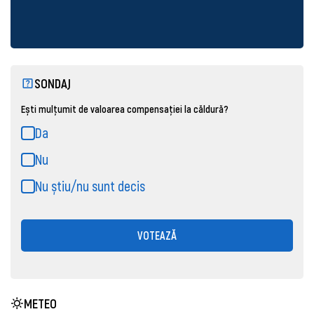
SONDAJ
Ești mulțumit de valoarea compensației la căldură?
Da
Nu
Nu știu/nu sunt decis
VOTEAZĂ
METEO