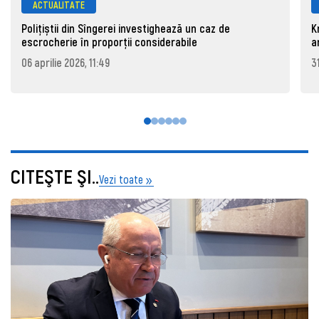
ACTUALITATE
Polițiștii din Sîngerei investighează un caz de
K
escrocherie în proporții considerabile
a
06 aprilie 2026, 11:49
3
CITEŞTE ŞI..
Vezi toate