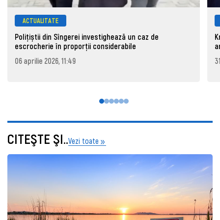
ACTUALITATE
Polițiștii din Sîngerei investighează un caz de
K
escrocherie în proporții considerabile
a
06 aprilie 2026, 11:49
3
CITEŞTE ŞI..
Vezi toate