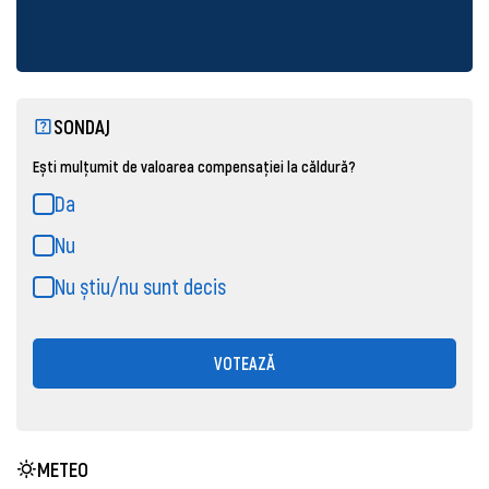
SONDAJ
Ești mulțumit de valoarea compensației la căldură?
Da
Nu
Nu știu/nu sunt decis
VOTEAZĂ
METEO