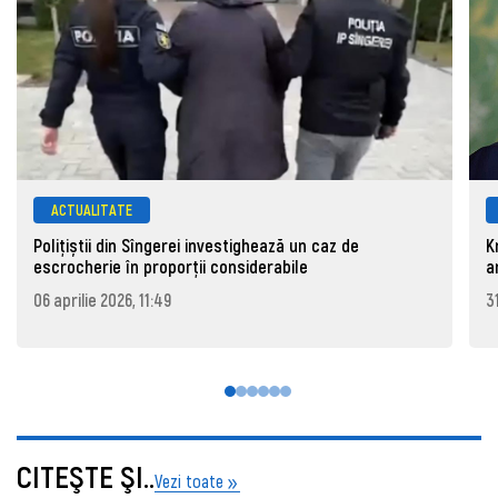
ACTUALITATE
Polițiștii din Sîngerei investighează un caz de
K
escrocherie în proporții considerabile
a
06 aprilie 2026, 11:49
3
CITEŞTE ŞI..
Vezi toate