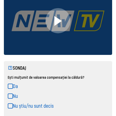
SONDAJ
Ești mulțumit de valoarea compensației la căldură?
Da
Nu
Nu știu/nu sunt decis