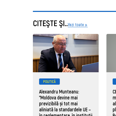
CITEŞTE ŞI..
Vezi toate
POLITICĂ
Alexandru Munteanu:
C
"Moldova devine mai
m
previzibilă și tot mai
a
aliniată la standardele UE –
p
în reglementare, în instituții
B