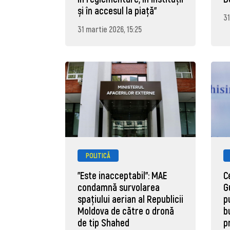
și în accesul la piață"
31
31 martie 2026, 15:25
POLITICĂ
"Este inacceptabil": MAE
C
condamnă survolarea
G
spațiului aerian al Republicii
p
Moldova de către o dronă
b
de tip Shahed
p