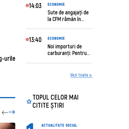
14:03
ECONOMIE
Sute de angajaţi de
la CFM rămân în
concediu forţat....
13:40
ECONOMIE
Noi importuri de
carburanți: Pentru
g-urile
câte zile sunt su...
Vezi toate
TOPUL CELOR MAI
CITITE ȘTIRI
ACTUALITATE
SOCIAL