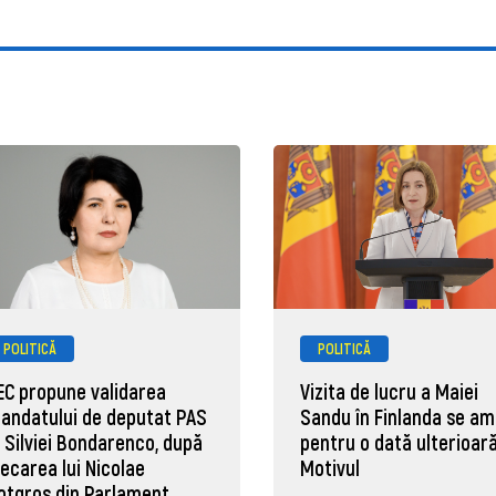
POLITICĂ
POLITICĂ
EC propune validarea
Vizita de lucru a Maiei
andatului de deputat PAS
Sandu în Finlanda se a
l Silviei Bondarenco, după
pentru o dată ulterioară
lecarea lui Nicolae
Motivul
otgros din Parlament