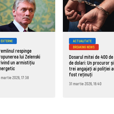
EXTERNE
ACTUALITATE
BREAKING NEWS
remlinul respinge
ropunerea lui Zelenski
Dosarul mitei de 400 de
rivind un armistițiu
de dolari: Un procuror și
nergetic
trei angajați ai poliției 
fost reținuți
 martie 2026, 17:38
31 martie 2026, 16:40