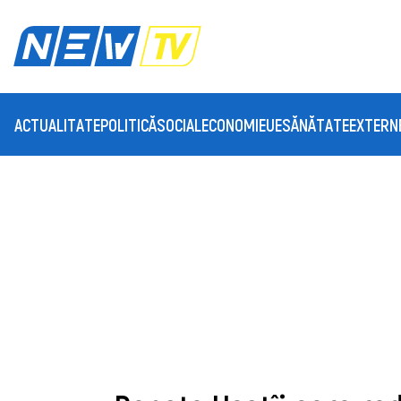
ACTUALITATE
POLITICĂ
SOCIAL
ECONOMIE
UE
SĂNĂTATE
EXTERN