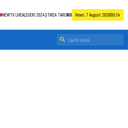
NEWTV LIVE
ALEGERI 2024
ȘTIREA TA
RU
RO
Vineri, 7 August 2026
|
00:24