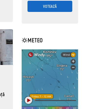
VOTEAZĂ
METEO
nță