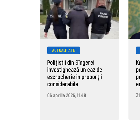
ACTUALITATE
Polițiștii din Sîngerei
K
investighează un caz de
p
escrocherie în proporții
p
considerabile
e
06 aprilie 2026, 11:49
31