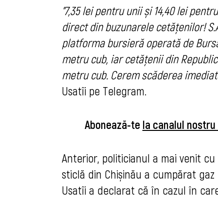
”7,35 lei pentru unii și 14,40 lei pen
direct din buzunarele cetățenilor! S.
platforma bursieră operată de Bursa
metru cub, iar cetățenii din Republi
metru cub. Cerem scăderea imediată a
Usatîi pe Telegram.
Abonează-te
la canalul nostr
Anterior, politicianul a mai venit cu
sticlă din Chișinău a cumpărat gaz 
Usatîi a declarat că în cazul în care 