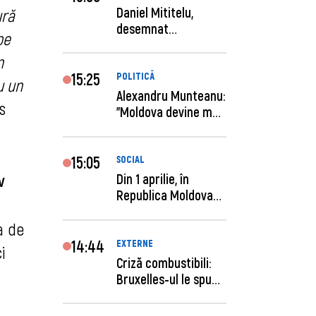
Daniel Mititelu,
ură
desemnat
pe
câștigător al
n
concursului p...
15:25
POLITICĂ
u un
Alexandru Munteanu:
is
"Moldova devine mai
previzibilă ș...
15:05
SOCIAL
v
Din 1 aprilie, în
Republica Moldova
este anunţată per...
a de
14:44
EXTERNE
i
Criză combustibili:
Bruxelles-ul le spune
statelor me...