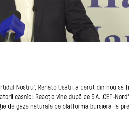
rtidul Nostru”, Renato Usatîi, a cerut din nou să f
torii casnici. Reacția vine după ce S.A. „CET-Nord”
ie de gaze naturale pe platforma bursieră, la pre