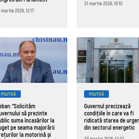
31 martie 2026, 10:51
 martie 2026, 12:17
POLITICĂ
POLITICĂ
eban: "Solicităm
Guvernul precizează
uvernului să prezinte
condițiile în care va fi
ublic suma încasărilor la
ridicată starea de urge
uget pe seama majorării
din sectorul energetic
rețurilor la motorină și
30 martie 2026, 12:22