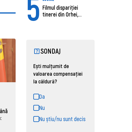
5
Filmul dispariției
tinerei din Orhei,
găsită moartă....
SONDAJ
Ești mulțumit de
valoarea compensației
la căldură?
Da
Nu
mână
:
Nu știu/nu sunt decis