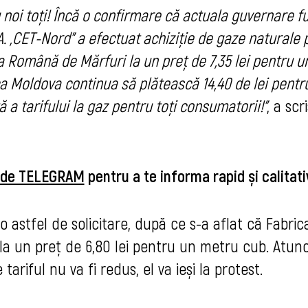
tru noi toți! Încă o confirmare că actuala guvernare f
A. „CET-Nord” a efectuat achiziție de gaze naturale 
 Română de Mărfuri la un preț de 7,35 lei pentru u
ca Moldova continua să plătească 14,40 de lei pentr
 tarifului la gaz pentru toți consumatorii!”
, a scr
u de TELEGRAM
pentru a te informa rapid și calitati
 o astfel de solicitare, după ce s-a aflat că
Fabric
la un preț de 6,80 lei pentru un metru cub. Atunc
tariful nu va fi redus, el va ieși la protest.