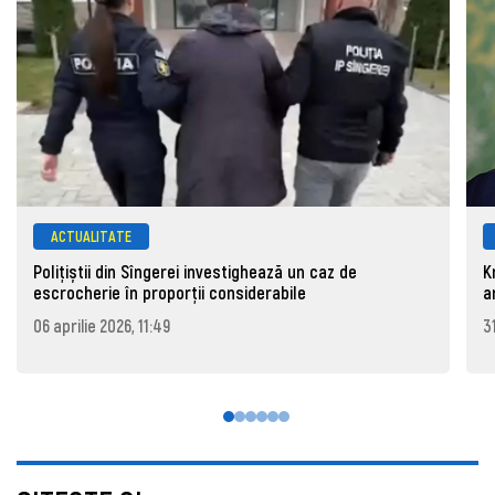
ACTUALITATE
Polițiștii din Sîngerei investighează un caz de
K
escrocherie în proporții considerabile
a
06 aprilie 2026, 11:49
3