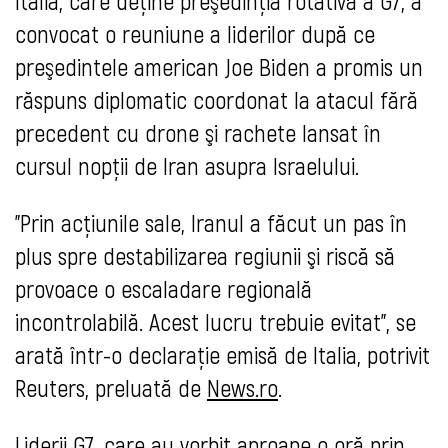
Italia, care deţine preşedinţia rotativă a G7, a
convocat o reuniune a liderilor după ce
preşedintele american Joe Biden a promis un
răspuns diplomatic coordonat la atacul fără
precedent cu drone şi rachete lansat în
cursul nopţii de Iran asupra Israelului.
"Prin acţiunile sale, Iranul a făcut un pas în
plus spre destabilizarea regiunii şi riscă să
provoace o escaladare regională
incontrolabilă. Acest lucru trebuie evitat", se
arată într-o declaraţie emisă de Italia, potrivit
Reuters, preluată de
News.ro
.
Liderii G7, care au vorbit aproape o oră prin