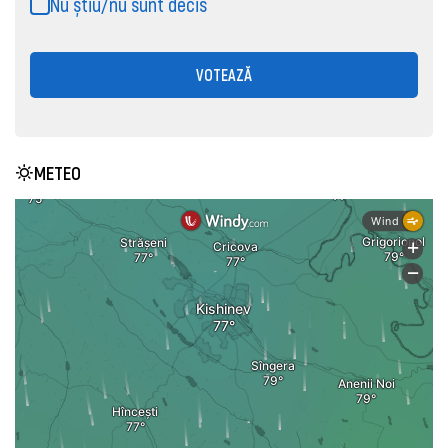
Nu știu/nu sunt decis
VOTEAZĂ
METEO