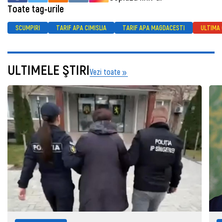
Toate tag-urile
SCUMPIRI
TARIF APA CIMISLIA
TARIF APA MAGDACESTI
ULTIMA
ULTIMELE ŞTIRI
Vezi toate