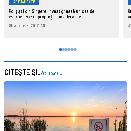
ACTUALITATE
Polițiștii din Sîngerei investighează un caz de
K
escrocherie în proporții considerabile
a
06 aprilie 2026, 11:49
3
CITEŞTE ŞI..
Vezi toate