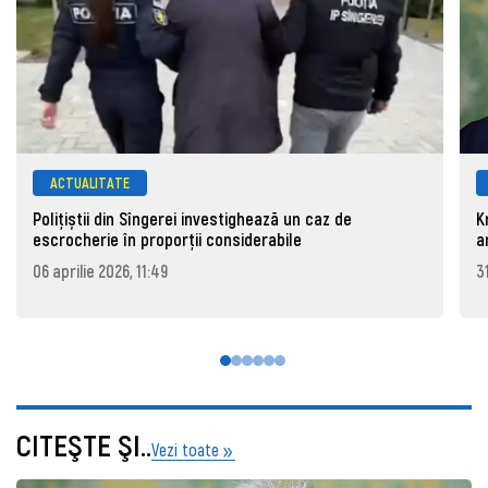
ACTUALITATE
Polițiștii din Sîngerei investighează un caz de
K
escrocherie în proporții considerabile
a
06 aprilie 2026, 11:49
3
CITEŞTE ŞI..
Vezi toate