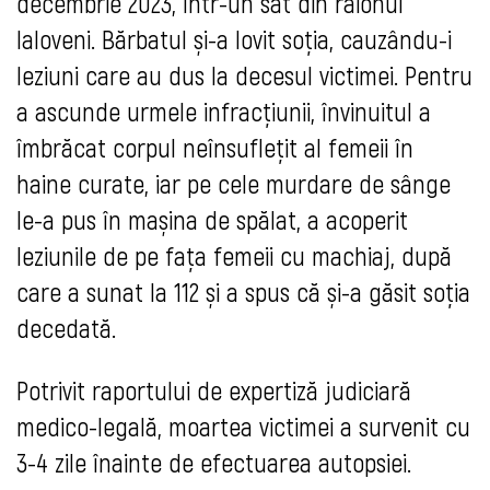
decembrie 2023, într-un sat din raionul
Ialoveni. Bărbatul și-a lovit soția, cauzându-i
leziuni care au dus la decesul victimei. Pentru
a ascunde urmele infracțiunii, învinuitul a
îmbrăcat corpul neînsuflețit al femeii în
haine curate, iar pe cele murdare de sânge
le-a pus în mașina de spălat, a acoperit
leziunile de pe fața femeii cu machiaj, după
care a sunat la 112 și a spus că și-a găsit soția
decedată.
Potrivit raportului de expertiză judiciară
medico-legală, moartea victimei a survenit cu
3-4 zile înainte de efectuarea autopsiei.