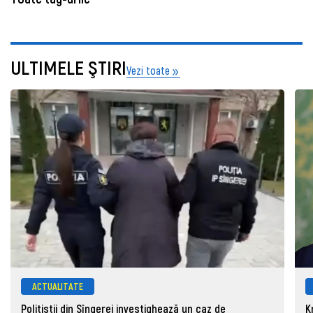
ULTIMELE ŞTIRI
Vezi toate
ACTUALITATE
Polițiștii din Sîngerei investighează un caz de
K