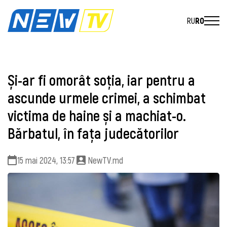
RU
RO
Și-ar fi omorât soția, iar pentru a
ascunde urmele crimei, a schimbat
victima de haine și a machiat-o.
Bărbatul, în fața judecătorilor
15 mai 2024, 13:57
NewTV.md