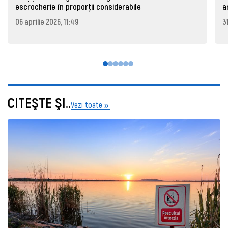
escrocherie în proporții considerabile
a
06 aprilie 2026, 11:49
3
CITEŞTE ŞI..
Vezi toate