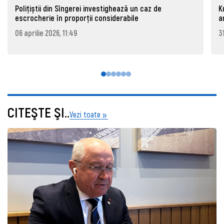
Polițiștii din Sîngerei investighează un caz de
K
escrocherie în proporții considerabile
a
06 aprilie 2026, 11:49
3
CITEŞTE ŞI..
Vezi toate