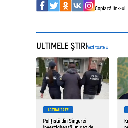
Copiază link-ul
ULTIMELE ŞTIRI
Vezi toate
ACTUALITATE
Polițiștii din Sîngerei
K
investighează un caz de
p