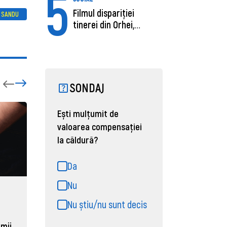
5
Filmul dispariției
 SANDU
tinerei din Orhei,
găsită moartă....
SONDAJ
Ești mulțumit de
valoarea compensației
la căldură?
Da
Nu
ECONOMIE
ACTUAL
Nu știu/nu sunt decis
Moldova, de aproape opt ori
Daniel 
sub media UE la costul
câștigă
 mii