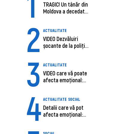
1
TRAGIC! Un tânăr din
Moldova a decedat
în SUA, după c...
2
ACTUALITATE
VIDEO Dezvăluiri
șocante de la poliție,
despre șoferu...
3
ACTUALITATE
VIDEO care vă poate
afecta emoțional:
Ana-Maria Guja,...
4
ACTUALITATE
SOCIAL
Detalii care vă pot
afecta emoțional:
Care ar fi cauz...
SOCIAL