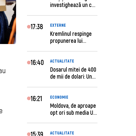
investighează un caz
de escro...
17:38
EXTERNE
Kremlinul respinge
propunerea lui
Zelenski privind un...
16:40
ACTUALITATE
Dosarul mitei de 400
 au
de mii de dolari: Un
procuror și...
16:21
ECONOMIE
Moldova, de aproape
e
opt ori sub media UE
la costul mu...
15:39
ACTUALITATE