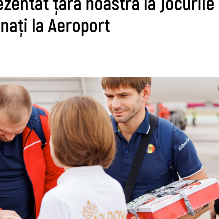
ezentat țara noastră la Jocurile
nați la Aeroport