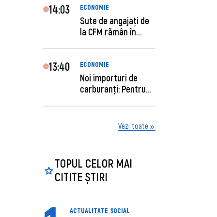
14:03
ECONOMIE
Sute de angajaţi de
la CFM rămân în
concediu forţat....
13:40
ECONOMIE
Noi importuri de
carburanți: Pentru
câte zile sunt su...
Vezi toate
TOPUL CELOR MAI
CITITE ȘTIRI
ACTUALITATE
SOCIAL