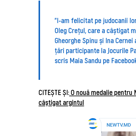
”I-am felicitat pe judocanii I
Oleg Crețul, care a câștigat m
Gheorghe Spînu și Ina Cernei 
țări participante la Jocurile 
scris Maia Sandu pe Facebook
CITEȘTE ȘI:
O nouă medalie pentru M
câştigat argintul