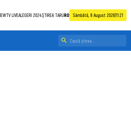
NEWTV LIVE
ALEGERI 2024
ȘTIREA TA
RU
RO
Sâmbătă, 8 August 2026
|
11:21