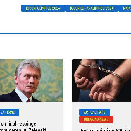
JOCURI OLIMPICE 2024
JOCURILE PARALIMPICE 2024
MAIA
EXTERNE
ACTUALITATE
BREAKING NEWS
remlinul respinge
ropunerea lui Zelenski
Dosarul mitei de 400 de