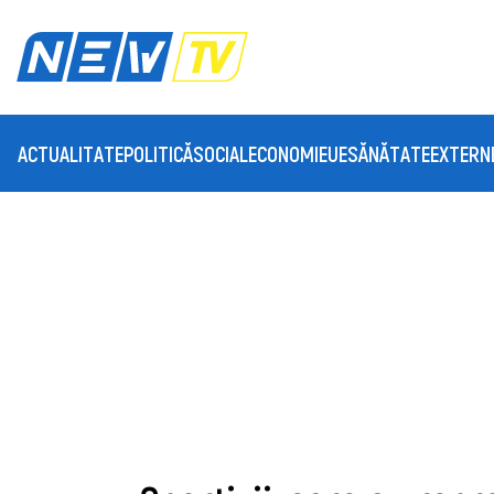
ACTUALITATE
POLITICĂ
SOCIAL
ECONOMIE
UE
SĂNĂTATE
EXTERN