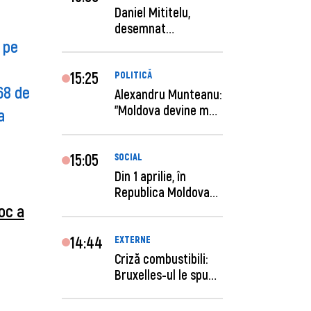
Daniel Mititelu,
desemnat
 pe
câștigător al
concursului p...
15:25
POLITICĂ
68 de
Alexandru Munteanu:
"Moldova devine mai
a
previzibilă ș...
15:05
SOCIAL
Din 1 aprilie, în
Republica Moldova
este anunţată per...
oc a
14:44
EXTERNE
Criză combustibili:
Bruxelles-ul le spune
statelor me...