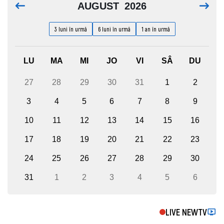
AUGUST
2026
3 luni în urmă
6 luni în urmă
1 an în urmă
LU
MA
MI
JO
VI
SÂ
DU
27
28
29
30
31
1
2
3
4
5
6
7
8
9
10
11
12
13
14
15
16
17
18
19
20
21
22
23
24
25
26
27
28
29
30
31
1
2
3
4
5
6
LIVE NEWTV