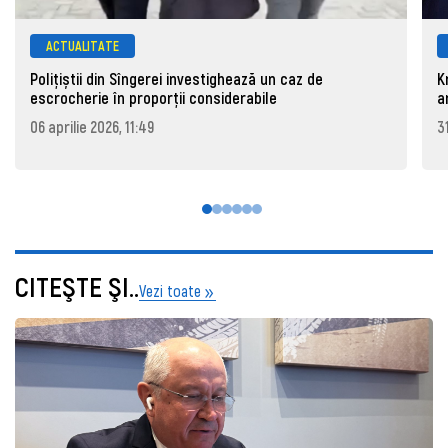
ACTUALITATE
Polițiștii din Sîngerei investighează un caz de
K
escrocherie în proporții considerabile
a
06 aprilie 2026, 11:49
3
CITEŞTE ŞI..
Vezi toate