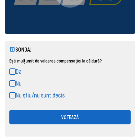
SONDAJ
Ești mulțumit de valoarea compensației la căldură?
Da
Nu
Nu știu/nu sunt decis
VOTEAZĂ